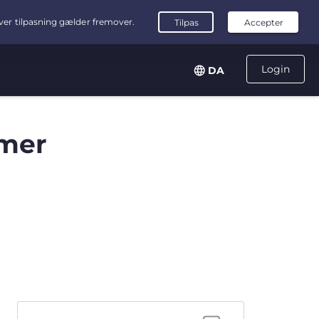
Login
DA
mer