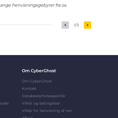
gange henvisningsgebyrer fra os.
1/3
Om CyberGhost
Om CyberGhost
Kontakt
Databeskyttelsespolitik
sider
Vilkår og betingelser
Vilkår for henvisning af ven
Aftryk