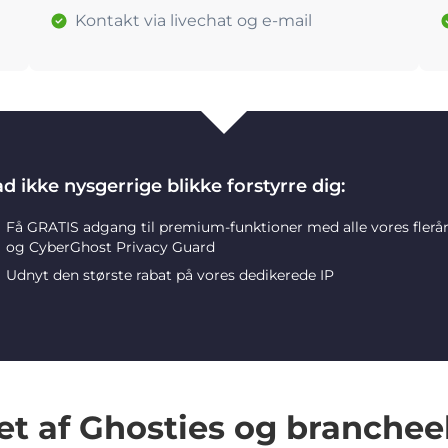
Kontakt via livechat og e-mail
d ikke nysgerrige blikke forstyrre dig:
Få GRATIS adgang til premium-funktioner med alle vores flerå
og CyberGhost Privacy Guard
Udnyt den største rabat på vores dedikerede IP
et af Ghosties og branchee