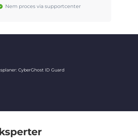
Nem proces via supportcenter
rsplaner: CyberGhost ID Guard
ksperter