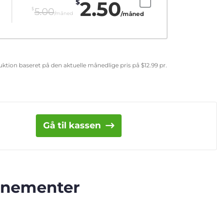
2.50
$
$
5.00
/måned
/måned
eduktion baseret på den aktuelle månedlige pris på
$
12.99
pr.
Gå til kassen
onnementer