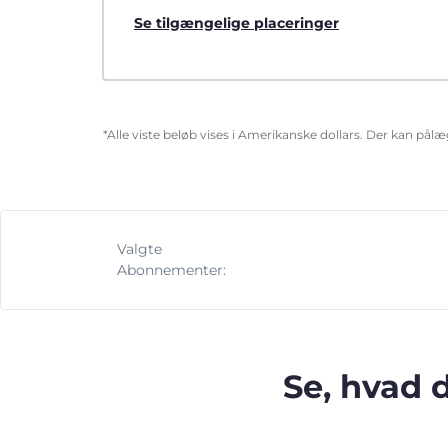
Se tilgængelige placeringer
*Alle viste beløb vises i Amerikanske dollars. Der kan pål
Valgte
Abonnementer:
Se, hvad 