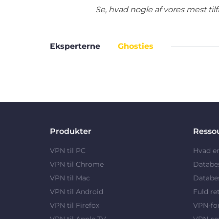
Se, hvad nogle af vores mest ti
Eksperterne
Ghosties
Produkter
Resso
VPN til PC
Hvad e
VPN til Chrome
Databe
VPN til Mac
Databes
VPN til Android
Fuld re
VPN til Firefox
VPN-fo
VPN til Apple TV
VPN-se