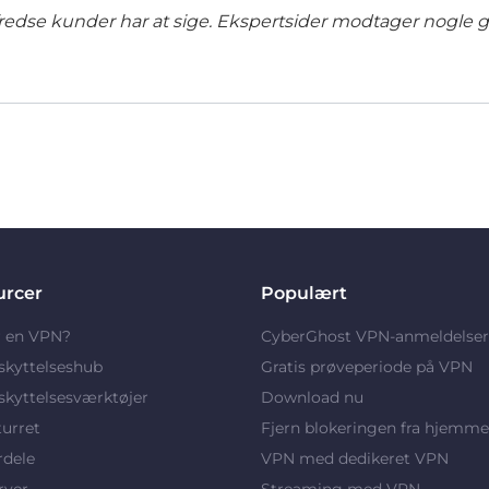
lfredse kunder har at sige. Ekspertsider modtager nogle 
urcer
Populært
r en VPN?
CyberGhost VPN-anmeldelser
skyttelseshub
Gratis prøveperiode på VPN
kyttelsesværktøjer
Download nu
turret
Fjern blokeringen fra hjemme
rdele
VPN med dedikeret VPN
rver
Streaming med VPN