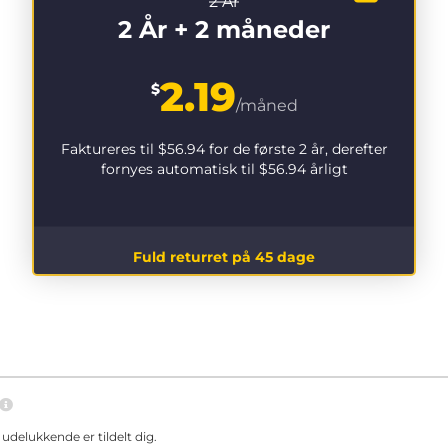
2 År
2 År + 2 måneder
2.19
$
/måned
Faktureres til
$56.94
for de første 2 år, derefter
fornyes automatisk til
$56.94
årligt
Fuld returret på 45 dage
delukkende er tildelt dig.