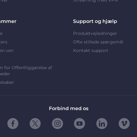
ammer
Support og hjælp
e
Produktvejledninger
cers
Ofte stillede spørgsmål
en ven
Kontakt support
 for Offentliggørelse af
heder
skaber
Forbind med os