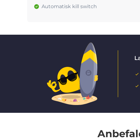
Automatisk kill switch
La
Anbefal