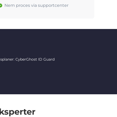
Nem proces via supportcenter
rsplaner: CyberGhost ID Guard
ksperter