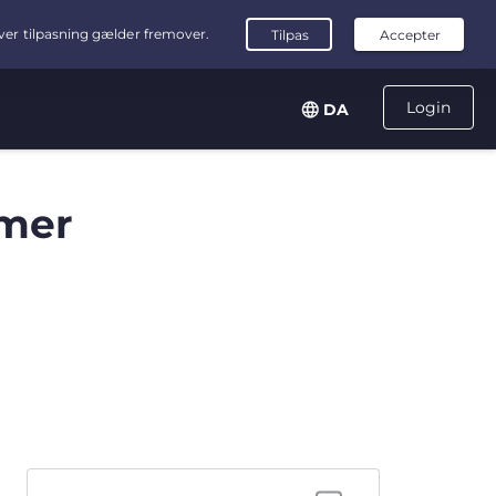
Login
DA
mer