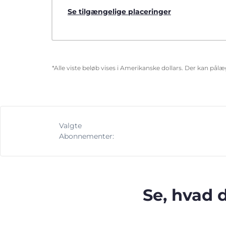
Se tilgængelige placeringer
*Alle viste beløb vises i Amerikanske dollars. Der kan pål
Valgte
Abonnementer:
Se, hvad 