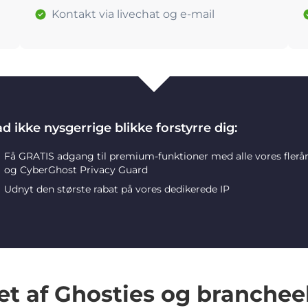
Kontakt via livechat og e-mail
d ikke nysgerrige blikke forstyrre dig:
Få GRATIS adgang til premium-funktioner med alle vores flerå
og CyberGhost Privacy Guard
Udnyt den største rabat på vores dedikerede IP
et af Ghosties og branchee