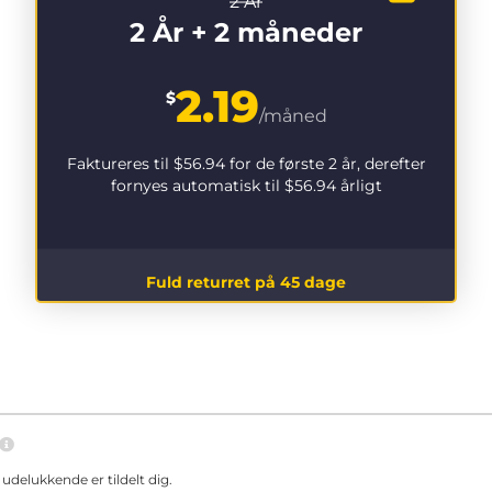
2 År
2 År + 2 måneder
2.19
$
/måned
Faktureres til
$56.94
for de første 2 år, derefter
fornyes automatisk til
$56.94
årligt
Fuld returret på 45 dage
delukkende er tildelt dig.