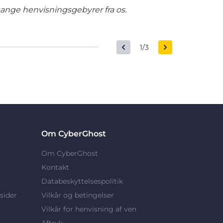
gange henvisningsgebyrer fra os.
1/3
Om CyberGhost
Om CyberGhost
Kontakt
Databeskyttelsespolitik
sider
Vilkår og betingelser
Vilkår for henvisning af ven
Aftryk