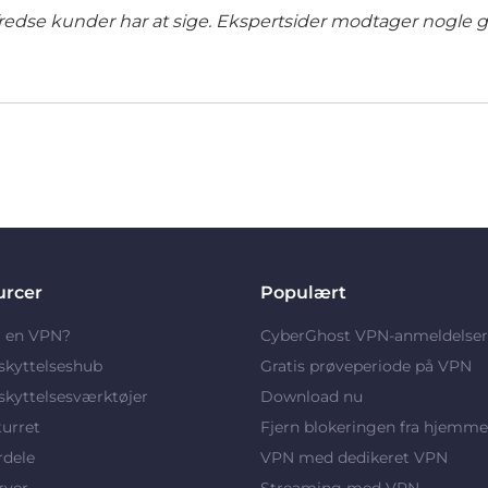
lfredse kunder har at sige. Ekspertsider modtager nogle 
urcer
Populært
r en VPN?
CyberGhost VPN-anmeldelser
skyttelseshub
Gratis prøveperiode på VPN
kyttelsesværktøjer
Download nu
turret
Fjern blokeringen fra hjemme
rdele
VPN med dedikeret VPN
rver
Streaming med VPN