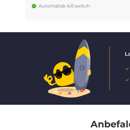
Automatisk kill switch
La
Anbefal