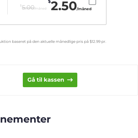
2.50
$
$
5.00
/måned
/måned
eduktion baseret på den aktuelle månedlige pris på
$
12.99
pr.
Gå til kassen
onnementer