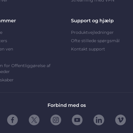
ammer
Support og hjælp
e
Produktvejledninger
cers
Ofte stillede spørgsmål
en ven
Kontakt support
 for Offentliggørelse af
heder
skaber
Forbind med os