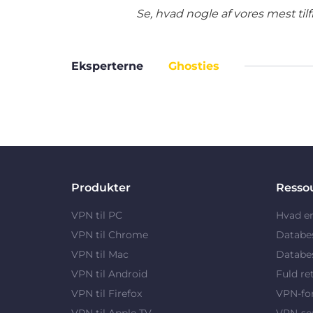
Se, hvad nogle af vores mest ti
Eksperterne
Ghosties
Produkter
Resso
VPN til PC
Hvad e
VPN til Chrome
Databe
VPN til Mac
Databes
VPN til Android
Fuld re
VPN til Firefox
VPN-fo
VPN til Apple TV
VPN-se