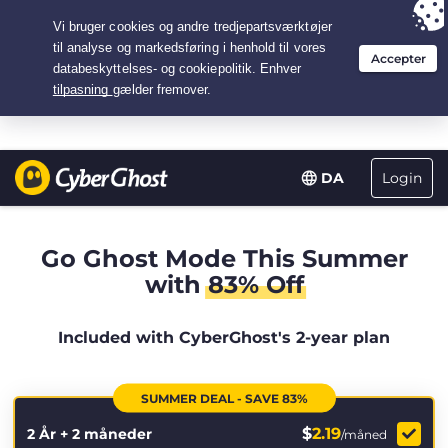
Your choice:
The Best Deal
for 2.1666666666667-years at $
2.19
/month
Login
DA
Go Ghost Mode This Summer
with
83% Off
Included with CyberGhost's 2-year plan
SUMMER DEAL - SAVE 83%
$
2.19
2 År + 2 måneder
/måned