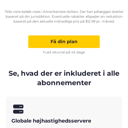
*Alle viste beløb vises i Amerikanske dollars. Der kan pålægges skatter
baseret på din jurisdiktion. Eventuelle rabatter afspejler en reduktion
baseret på den aktuelle månedlige pris på
$
12.99
pr. måned.
Få din plan
Fuld returret på 45 dage
Se, hvad der er inkluderet i alle
abonnementer
Globale højhastighedsservere