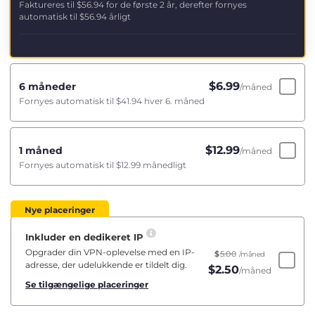
Faktureres til
$56.94
for de første 2 år, derefter fornyes
automatisk til
$56.94
årligt
$
6.99
6 måneder
/måned
Fornyes automatisk til
$41.94
hver 6. måned
$
12.99
1 måned
/måned
Fornyes automatisk til
$12.99
månedligt
Nye placeringer
Inkluder en dedikeret IP
Opgrader din VPN-oplevelse med en IP-
$
5.00
/måned
adresse, der udelukkende er tildelt dig.
$
2.50
/måned
Se tilgængelige placeringer