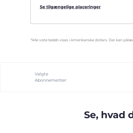
Se tilgængelige placeringer
*Alle viste beløb vises i Amerikanske dollars. Der kan pål
Valgte
Abonnementer:
Se, hvad 