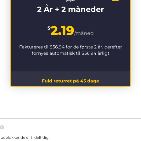
2 År
2 År + 2 måneder
2.19
$
/måned
Faktureres til
$56.94
for de første 2 år, derefter
fornyes automatisk til
$56.94
årligt
Fuld returret på 45 dage
delukkende er tildelt dig.