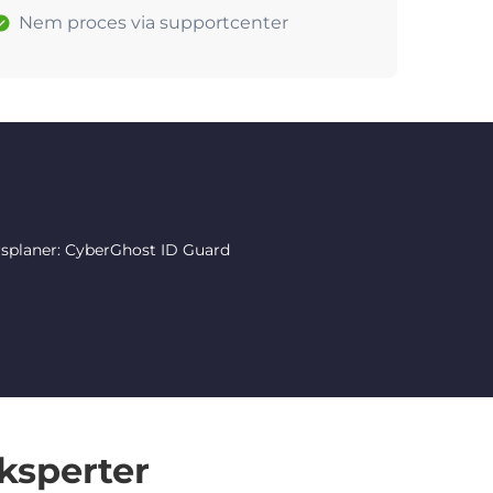
Nem proces via supportcenter
rsplaner: CyberGhost ID Guard
ksperter