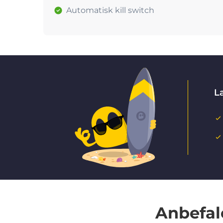
Automatisk kill switch
La
Anbefal