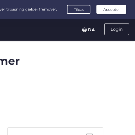
Login
DA
mer