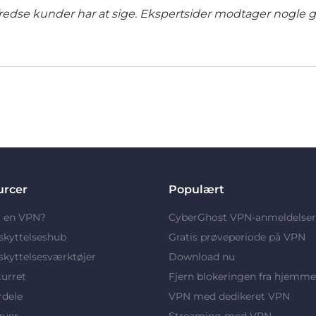
lfredse kunder har at sige. Ekspertsider modtager nogle 
urcer
Populært
r en VPN?
CyberGhost VPN-anmeldelser
skyttelseshub
Gratis prøveperiode på VPN
kyttelsesværktøjer
Download nu
turret
Fjern blokeringen fra hjemme
rdele
VPN med dedikeret VPN
rver
Streaming med VPN