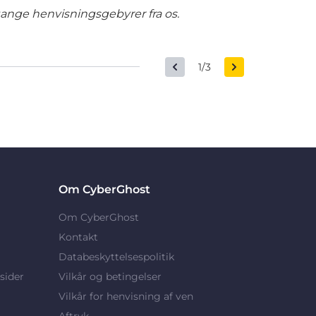
gange henvisningsgebyrer fra os.
1/3
Om CyberGhost
Om CyberGhost
Kontakt
Databeskyttelsespolitik
sider
Vilkår og betingelser
Vilkår for henvisning af ven
Aftryk