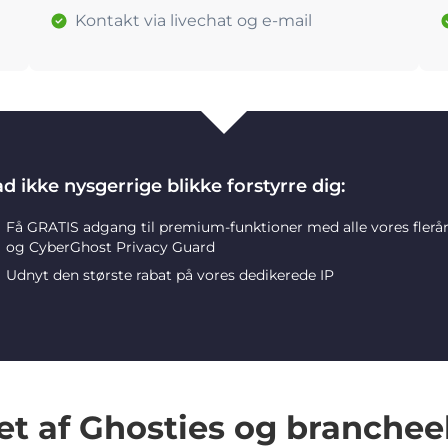
Kontakt via livechat og e-mail
d ikke nysgerrige blikke forstyrre dig:
Få GRATIS adgang til premium-funktioner med alle vores flerå
og CyberGhost Privacy Guard
Udnyt den største rabat på vores dedikerede IP
et af Ghosties og branchee