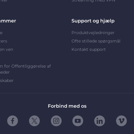
ammer
Support og hjælp
e
Produktvejledninger
cers
Ofte stillede spørgsmål
en ven
Kontakt support
 for Offentliggørelse af
heder
skaber
Forbind med os