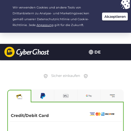
Deine Wahl:
Der beste Deal
für 3.3333333333333 Jahre zu $
2.23
/Monat
DE
Sicher einkaufen
Credit/Debit Card