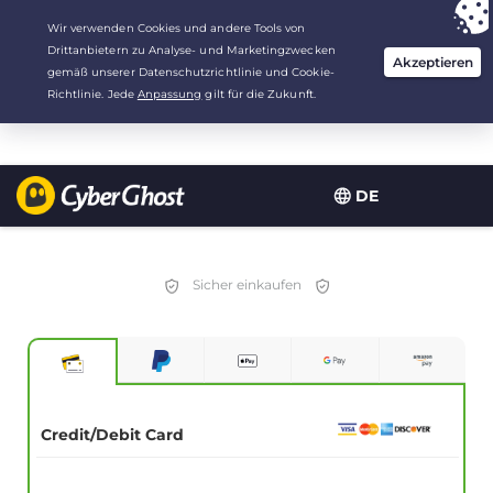
Deine Wahl:
Der beste Deal
für 2.1666666666667 Jahre zu $
2.19
/Monat
DE
Sicher einkaufen
Credit/Debit Card