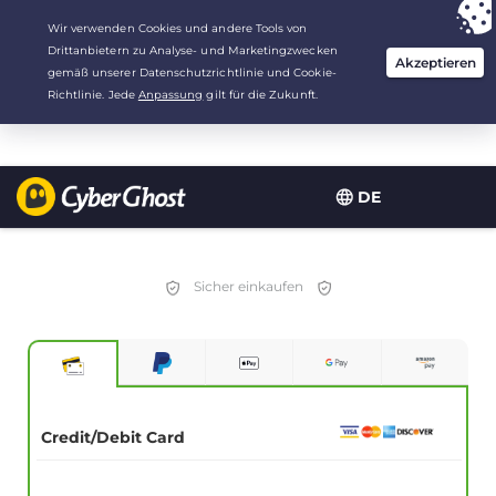
Deine Wahl:
Der beste Deal
für 2.1666666666667 Jahre zu $
2.19
/Monat
DE
Sicher einkaufen
Credit/Debit Card