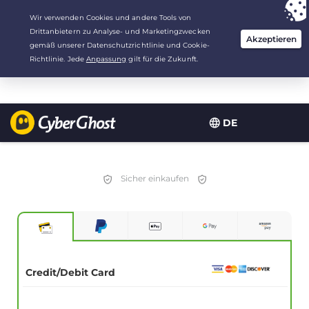
Deine Wahl:
Der beste Deal
für 2.1666666666667 Jahre zu $
2.19
/Monat
DE
Sicher einkaufen
Credit/Debit Card