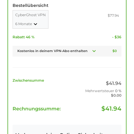
Bestellübersicht
CyberGhost VPN
$77.94
6 Monate
Rabatt 46 %
- $36
Kostenlos in deinem VPN-Abo enthalten
$0
Zwischensumme
$
41.94
Mehrwertsteuer
0 %
$
0.00
$
41.94
Rechnungssumme: