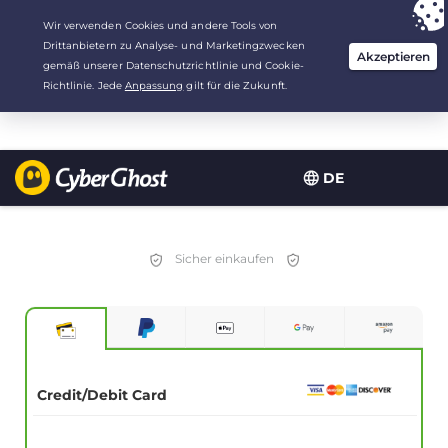
Deine Wahl:
Der beste Deal
für 2.1666666666667 Jahre zu $
2.19
/Monat
DE
Sicher einkaufen
Credit/Debit Card