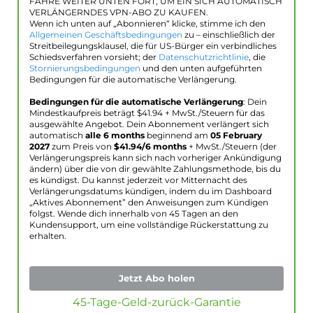
FAHRE WEITER UNTEN FORT, UM EIN SICH AUTOMATISCH
VERLÄNGERNDES VPN-ABO ZU KAUFEN.
Wenn ich unten auf „Abonnieren“ klicke, stimme ich den
Allgemeinen Geschäftsbedingungen
zu – einschließlich der
Streitbeilegungsklausel, die für US-Bürger ein verbindliches
Schiedsverfahren vorsieht; der
Datenschutzrichtlinie
, die
Stornierungsbedingungen
und den unten aufgeführten
Bedingungen für die automatische Verlängerung.
Bedingungen für die automatische Verlängerung
: Dein
Mindestkaufpreis beträgt $
41.94
+ MwSt./Steuern für das
ausgewählte Angebot. Dein Abonnement verlängert sich
automatisch
alle 6 months
beginnend am
05 February
2027
zum Preis von
$
41.94
/6 months
+ MwSt./Steuern (der
Verlängerungspreis kann sich nach vorheriger Ankündigung
ändern) über die von dir gewählte Zahlungsmethode, bis du
es kündigst. Du kannst jederzeit vor Mitternacht des
Verlängerungsdatums kündigen, indem du im Dashboard
„Aktives Abonnement” den Anweisungen zum Kündigen
folgst. Wende dich innerhalb von 45 Tagen an den
Kundensupport, um eine vollständige Rückerstattung zu
erhalten.
Jetzt Abo holen
45-Tage-Geld-zurück-Garantie