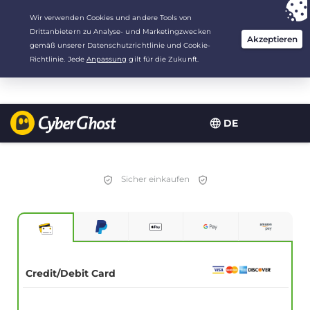
Deine Wahl:
Der beste Deal
für 2.1666666666667 Jahre zu $
2.19
/Monat
DE
Sicher einkaufen
Credit/Debit Card