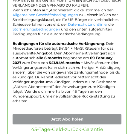
FAHRE WEITER UNTEN FORT, UM EIN SICH AUTOMATISCH
VERLÄNGERNDES VPN-ABO ZU KAUFEN.
Wenn ich unten auf „Abonnieren“ klicke, stimme ich den
Allgemeinen Geschäftsbedingungen
zu – einschließlich der
Streitbeilegungsklausel, die für US-Bürger ein verbindliches
Schiedsverfahren vorsieht; der
Datenschutzrichtlinie
, die
Stornierungsbedingungen
und den unten aufgeführten
Bedingungen für die automatische Verlängerung.
Bedingungen für die automatische Verlängerung
: Dein
Mindestkaufpreis beträgt $
41.94
+ MwSt./Steuern für das
ausgewählte Angebot. Dein Abonnement verlängert sich
automatisch
alle 6 months
beginnend am
09 February
2027
zum Preis von
$
41.94
/6 months
+ MwSt./Steuern (der
Verlängerungspreis kann sich nach vorheriger Ankündigung
ändern) über die von dir gewählte Zahlungsmethode, bis du
es kündigst. Du kannst jederzeit vor Mitternacht des
Verlängerungsdatums kündigen, indem du im Dashboard
„Aktives Abonnement” den Anweisungen zum Kündigen
folgst. Wende dich innerhalb von 45 Tagen an den
Kundensupport, um eine vollständige Rückerstattung zu
erhalten.
Jetzt Abo holen
45-Tage-Geld-zurück-Garantie