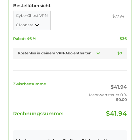
Bestellübersicht
CyberGhost VPN
$77.94
6 Monate
Rabatt 46 %
- $36
Kostenlos in deinem VPN-Abo enthalten
$0
Zwischensumme
$
41.94
Mehrwertsteuer
0 %
$
0.00
$
41.94
Rechnungssumme: