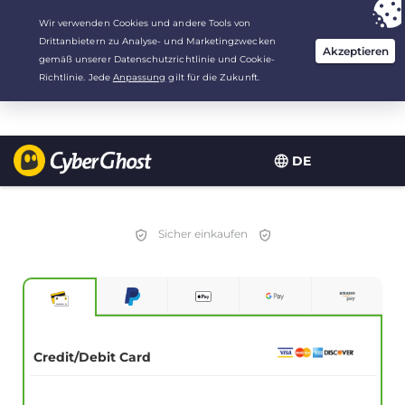
Deine Wahl:
Der beste Deal
für 2.1666666666667 Jahre zu $
2.19
/Monat
DE
Sicher einkaufen
Credit/Debit Card