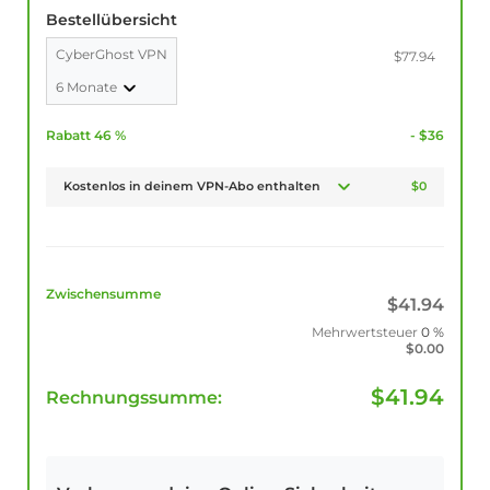
Bestellübersicht
CyberGhost VPN
$77.94
6 Monate
Rabatt 46 %
- $36
Kostenlos in deinem VPN-Abo enthalten
$0
Zwischensumme
$
41.94
Mehrwertsteuer
0 %
$
0.00
$
41.94
Rechnungssumme: