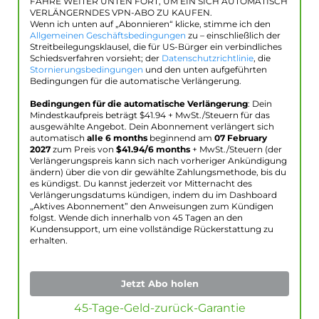
FAHRE WEITER UNTEN FORT, UM EIN SICH AUTOMATISCH
VERLÄNGERNDES VPN-ABO ZU KAUFEN.
Wenn ich unten auf „Abonnieren“ klicke, stimme ich den
Allgemeinen Geschäftsbedingungen
zu – einschließlich der
Streitbeilegungsklausel, die für US-Bürger ein verbindliches
Schiedsverfahren vorsieht; der
Datenschutzrichtlinie
, die
Stornierungsbedingungen
und den unten aufgeführten
Bedingungen für die automatische Verlängerung.
Bedingungen für die automatische Verlängerung
: Dein
Mindestkaufpreis beträgt $
41.94
+ MwSt./Steuern für das
ausgewählte Angebot. Dein Abonnement verlängert sich
automatisch
alle 6 months
beginnend am
07 February
2027
zum Preis von
$
41.94
/6 months
+ MwSt./Steuern (der
Verlängerungspreis kann sich nach vorheriger Ankündigung
ändern) über die von dir gewählte Zahlungsmethode, bis du
es kündigst. Du kannst jederzeit vor Mitternacht des
Verlängerungsdatums kündigen, indem du im Dashboard
„Aktives Abonnement” den Anweisungen zum Kündigen
folgst. Wende dich innerhalb von 45 Tagen an den
Kundensupport, um eine vollständige Rückerstattung zu
erhalten.
Jetzt Abo holen
45-Tage-Geld-zurück-Garantie