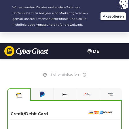
Deine Wahl:
Der beste Deal
für 3.3333333333333 Jahre zu $
2.23
/Monat
DE
Sicher einkaufen
Credit/Debit Card