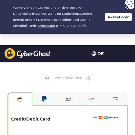
Deine Wahl:
Der beste Deal
für 2.1666666666667 Jahre zu $
2.19
/Monat
DE
Sicher einkaufen
Credit/Debit Card