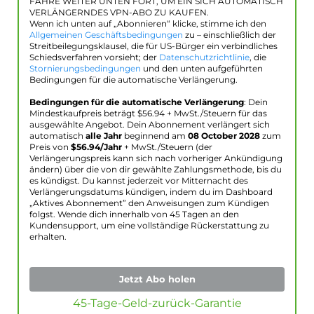
FAHRE WEITER UNTEN FORT, UM EIN SICH AUTOMATISCH
VERLÄNGERNDES VPN-ABO ZU KAUFEN.
Wenn ich unten auf „Abonnieren“ klicke, stimme ich den
Allgemeinen Geschäftsbedingungen
zu – einschließlich der
Streitbeilegungsklausel, die für US-Bürger ein verbindliches
Schiedsverfahren vorsieht; der
Datenschutzrichtlinie
, die
Stornierungsbedingungen
und den unten aufgeführten
Bedingungen für die automatische Verlängerung.
Bedingungen für die automatische Verlängerung
: Dein
Mindestkaufpreis beträgt $
56.94
+ MwSt./Steuern für das
ausgewählte Angebot. Dein Abonnement verlängert sich
automatisch
alle Jahr
beginnend am
08 October 2028
zum
Preis von
$
56.94
/Jahr
+ MwSt./Steuern (der
Verlängerungspreis kann sich nach vorheriger Ankündigung
ändern) über die von dir gewählte Zahlungsmethode, bis du
es kündigst. Du kannst jederzeit vor Mitternacht des
Verlängerungsdatums kündigen, indem du im Dashboard
„Aktives Abonnement” den Anweisungen zum Kündigen
folgst. Wende dich innerhalb von 45 Tagen an den
Kundensupport, um eine vollständige Rückerstattung zu
erhalten.
Jetzt Abo holen
45-Tage-Geld-zurück-Garantie