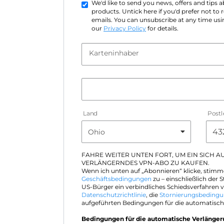
We'd like to send you news, offers and tips
products. Untick here if you'd prefer not to
emails. You can unsubscribe at any time usin
our
Privacy Policy
for details.
Karteninhaber
Land
Postl
FAHRE WEITER UNTEN FORT, UM EIN SICH 
VERLÄNGERNDES VPN-ABO ZU KAUFEN.
Wenn ich unten auf „Abonnieren“ klicke, stimm
Geschäftsbedingungen
zu – einschließlich der S
US-Bürger ein verbindliches Schiedsverfahren v
Datenschutzrichtlinie
, die
Stornierungsbeding
aufgeführten Bedingungen für die automatisch
Bedingungen für die automatische Verlänge