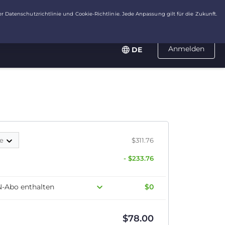
Anmelden
DE
te
$311.76
- $233.76
N-Abo enthalten
$0
$
78.00