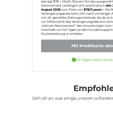
beträgt $
78
+ MwSt./Steuern für das ausgewähl
Abonnement verlängert sich automatisch
alle 
August 2028
zum Preis von
$
78
/2 years
+ MwSt
Verlängerungspreis kann sich nach vorheriger
von dir gewählte Zahlungsmethode, bis du es kü
vor Mitternacht des Verlängerungsdatums kün
„Aktives Abonnement” den Anweisungen zum K
innerhalb von 45 Tagen an den Kundensupport,
Rückerstattung zu erhalten.
Mit Kreditkarte ab
45-Tage-Geld-zurück
Empfohle
Sieh dir an, was einige unserer zufrie