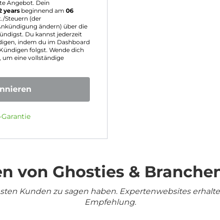
te Angebot. Dein
2 years
beginnend am
06
./Steuern (der
 Ankündigung ändern) über die
ndigst. Du kannst jederzeit
digen, indem du im Dashboard
ündigen folgst. Wende dich
 um eine vollständige
onnieren
-Garantie
n von Ghosties & Branche
densten Kunden zu sagen haben. Expertenwebsites erhalt
Empfehlung.