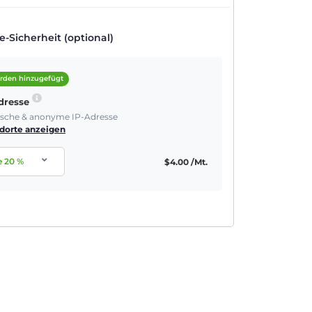
-Sicherheit (optional)
rden hinzugefügt
Adresse
tische & anonyme IP-Adresse
dorte anzeigen
e
20
%
$
4.00
/Mt.