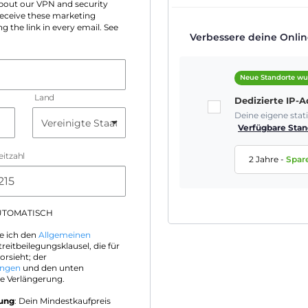
 about our VPN and security
 receive these marketing
g the link in every email. See
Verbessere deine Online
Neue Standorte wu
Land
Dedizierte IP-
Deine eigene sta
Verfügbare Stan
eitzahl
2 Jahre
-
Spar
AUTOMATISCH
e ich den
Allgemeinen
treitbeilegungsklausel, die für
orsieht; der
ungen
und den unten
e Verlängerung.
rung
: Dein Mindestkaufpreis