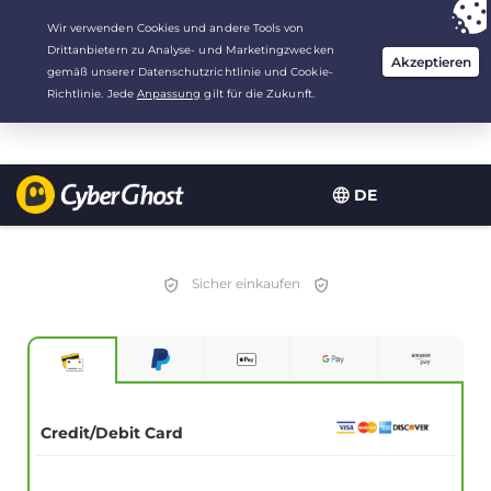
Deine Wahl:
Der beste Deal
für 2.1666666666667 Jahre zu $
2.19
/Monat
DE
Sicher einkaufen
Credit/Debit Card