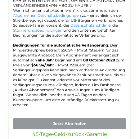
FAHRE WEITER UNTEN FORT, UM EIN SICH AUTOMATISCH
VERLÄNGERNDES VPN-ABO ZU KAUFEN.
Wenn ich unten auf „Abonnieren“ klicke, stimme ich den
Allgemeinen Geschäftsbedingungen
zu – einschließlich der
Streitbeilegungsklausel, die für US-Bürger ein verbindliches
Schiedsverfahren vorsieht; der
Datenschutzrichtlinie
, die
Stornierungsbedingungen
und den unten aufgeführten
Bedingungen für die automatische Verlängerung.
Bedingungen für die automatische Verlängerung
: Dein
Mindestkaufpreis beträgt $
56.94
+ MwSt./Steuern für das
ausgewählte Angebot. Dein Abonnement verlängert sich
automatisch
alle Jahr
beginnend am
08 October 2028
zum
Preis von
$
56.94
/Jahr
+ MwSt./Steuern (der
Verlängerungspreis kann sich nach vorheriger Ankündigung
ändern) über die von dir gewählte Zahlungsmethode, bis du
es kündigst. Du kannst jederzeit vor Mitternacht des
Verlängerungsdatums kündigen, indem du im Dashboard
„Aktives Abonnement” den Anweisungen zum Kündigen
folgst. Wende dich innerhalb von 45 Tagen an den
Kundensupport, um eine vollständige Rückerstattung zu
erhalten.
Jetzt Abo holen
45-Tage-Geld-zurück-Garantie