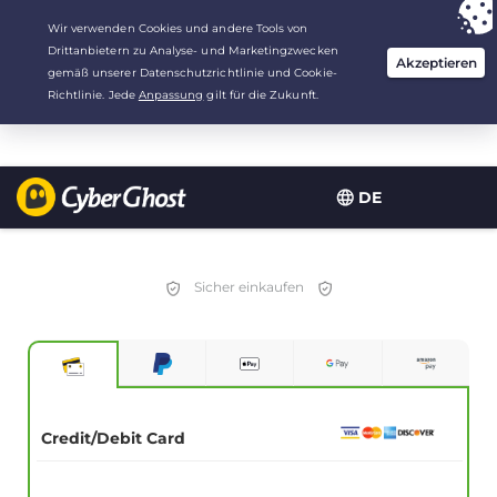
Deine Wahl:
Der beste Deal
für 1 Jahre zu $
1.99
/Monat
DE
Sicher einkaufen
Credit/Debit Card