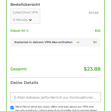
Bestellübersicht
CyberGhost VPN
$59.88
12 Monate
Rabatt 60 %
- $36
Kostenlos in deinem VPN-Abo enthalten
$0
$
23.88
Gesamt:
Deine Details
E-Mail-Adresse (erforderlich zur Kontoaktivierung)
We'd like to send you news, offers and tips about our VPN and
security products. Untick here if you'd prefer not to receive these