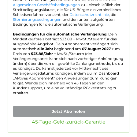
Wenn ich unten auf „Abonnieren“ klicke, stimme ich den
Allgemeinen Geschäftsbedingungen
zu – einschließlich der
Streitbeilegungsklausel, die für US-Bürger ein verbindliches
Schiedsverfahren vorsieht; der
Datenschutzrichtlinie
, die
Stornierungsbedingungen
und den unten aufgeführten
Bedingungen für die automatische Verlängerung.
Bedingungen für die automatische Verlängerung
: Dein
Mindestkaufpreis beträgt $
23.88
+ MwSt./Steuern für das
ausgewählte Angebot. Dein Abonnement verlängert sich
automatisch
alle Jahr
beginnend am
07 August 2027
zum
Preis von
$
23.88
/Jahr
+ MwSt./Steuern (der
Verlängerungspreis kann sich nach vorheriger Ankündigung
ändern) über die von dir gewählte Zahlungsmethode, bis du
es kündigst. Du kannst jederzeit vor Mitternacht des
Verlängerungsdatums kündigen, indem du im Dashboard
„Aktives Abonnement” den Anweisungen zum Kündigen
folgst. Wende dich innerhalb von 45 Tagen an den
Kundensupport, um eine vollständige Rückerstattung zu
erhalten.
Jetzt Abo holen
45-Tage-Geld-zurück-Garantie