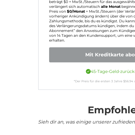
beträgt $
0
+ MwSt./Steuern für das ausgewähl
verlängert sich automatisch
alle Monat
beginn
Preis von
$
0
/Monat
+ MwSt./Steuern (der Verlä
vorheriger Ankündigung ändern) über die von 
Zahlungsmethode, bis du es kündigst. Du kannst
des Verlängerungsdatums kündigen, indem du 
Abonnement” den Anweisungen zum Kündigen f
von 14 Tagen an den Kundensupport, um eine v
erhalten.
Mit Kreditkarte ab
45-Tage-Geld-zurück
*Der Preis für die ersten
3
Jahre
$
56.94
u
Empfohle
Sieh dir an, was einige unserer zufrie