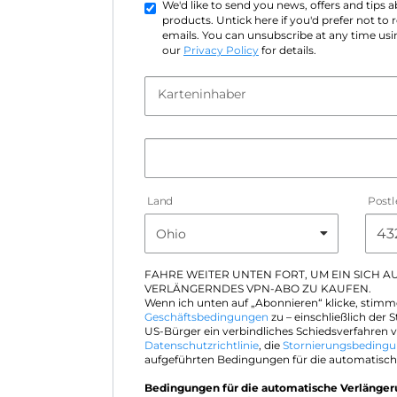
We'd like to send you news, offers and tips
products. Untick here if you'd prefer not to
emails. You can unsubscribe at any time usin
our
Privacy Policy
for details.
Karteninhaber
Land
Postl
FAHRE WEITER UNTEN FORT, UM EIN SICH 
VERLÄNGERNDES VPN-ABO ZU KAUFEN.
Wenn ich unten auf „Abonnieren“ klicke, stimm
Geschäftsbedingungen
zu – einschließlich der S
US-Bürger ein verbindliches Schiedsverfahren v
Datenschutzrichtlinie
, die
Stornierungsbeding
aufgeführten Bedingungen für die automatisch
Bedingungen für die automatische Verlänge