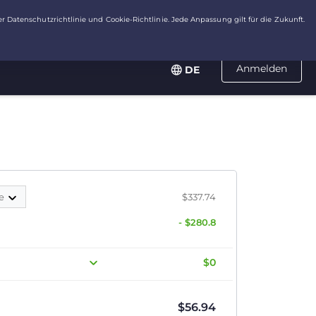
Anmelden
DE
te
$337.74
- $280.8
$0
$
56.94