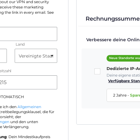
 about our VPN and security
 receive these marketing
g the link in every email. See
Rechnungssumme
Verbessere deine Online
Land
Neue Standorte wu
Dedizierte IP-
eitzahl
Deine eigene sta
Verfügbare Stan
2 Jahre
-
Spar
AUTOMATISCH
e ich den
Allgemeinen
treitbeilegungsklausel, die für
orsieht; der
ungen
und den unten
e Verlängerung.
rung
: Dein Mindestkaufpreis