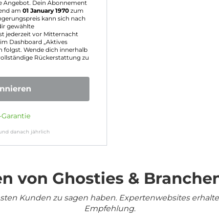
te Angebot. Dein Abonnement
end am
01 January 1970
zum
ngerungspreis kann sich nach
dir gewählte
 jederzeit vor Mitternacht
im Dashboard „Aktives
olgst. Wende dich innerhalb
ollständige Rückerstattung zu
onnieren
-Garantie
nd danach jährlich
n von Ghosties & Branche
densten Kunden zu sagen haben. Expertenwebsites erhalt
Empfehlung.