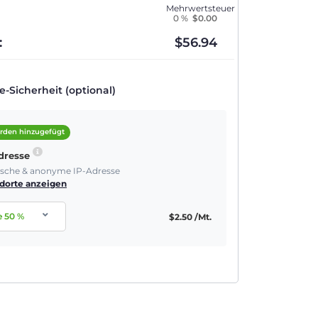
Mehrwertsteuer
0 %
$
0.00
:
$
56.94
-Sicherheit (optional)
rden hinzugefügt
Adresse
tische & anonyme IP-Adresse
dorte anzeigen
e
50
%
$
2.50
/Mt.