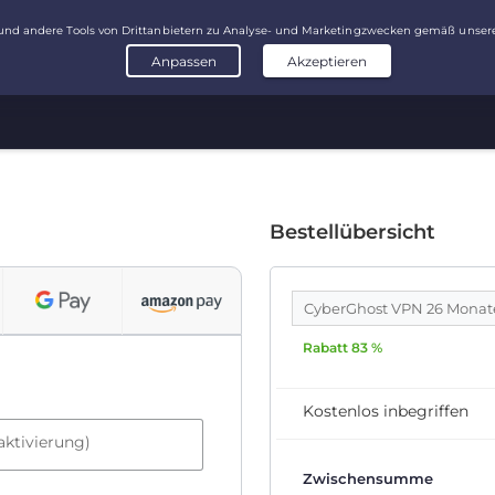
Bestellübersicht
CyberGhost VPN 26 Mona
Rabatt 83 %
Kostenlos inbegriffen
aktivierung)
Zwischensumme