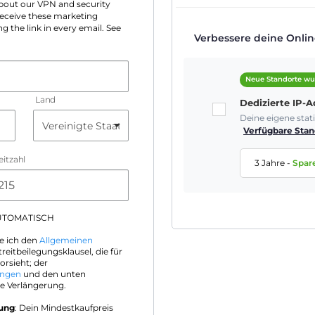
 about our VPN and security
 receive these marketing
g the link in every email. See
Verbessere deine Online
Neue Standorte wu
Land
Dedizierte IP-
Deine eigene sta
Verfügbare Stan
eitzahl
3 Jahre
-
Spar
AUTOMATISCH
e ich den
Allgemeinen
treitbeilegungsklausel, die für
orsieht; der
ungen
und den unten
e Verlängerung.
rung
: Dein Mindestkaufpreis