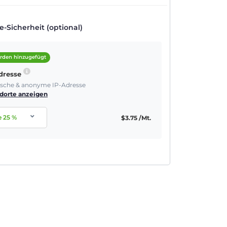
-Sicherheit (optional)
rden hinzugefügt
Adresse
tische & anonyme IP-Adresse
dorte anzeigen
e
25
%
$
3.75
/Mt.