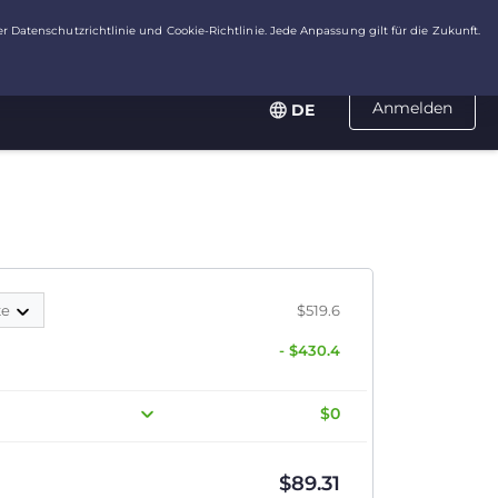
Anmelden
DE
te
$519.6
- $430.4
$0
$
89.31