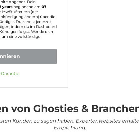
hlte Angebot. Dein
3 years
beginnend am
07
+ MwSt./Steuern (der
 Ankündigung ändern) über die
ndigst. Du kannst jederzeit
digen, indem du im Dashboard
ündigen folgst. Wende dich
 um eine vollständige
onnieren
-Garantie
n von Ghosties & Branche
densten Kunden zu sagen haben. Expertenwebsites erhalt
Empfehlung.