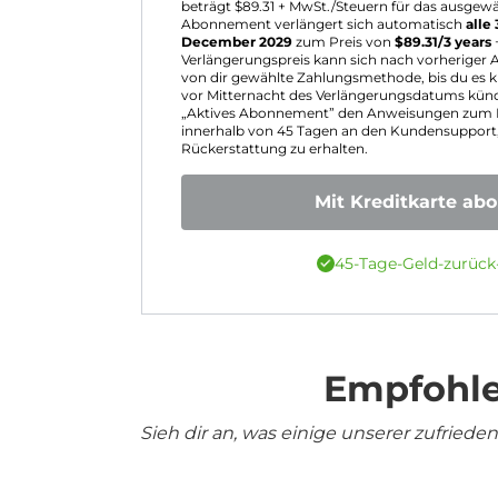
beträgt $
89.31
+ MwSt./Steuern für das ausgewä
Abonnement verlängert sich automatisch
alle 
December 2029
zum Preis von
$
89.31
/3 years
Verlängerungspreis kann sich nach vorheriger
von dir gewählte Zahlungsmethode, bis du es kü
vor Mitternacht des Verlängerungsdatums kün
„Aktives Abonnement” den Anweisungen zum K
innerhalb von 45 Tagen an den Kundensupport,
Rückerstattung zu erhalten.
Mit Kreditkarte ab
45-Tage-Geld-zurück
Empfohle
Sieh dir an, was einige unserer zufrie