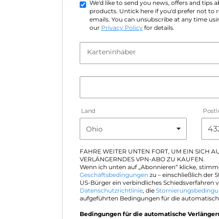
We'd like to send you news, offers and tips
products. Untick here if you'd prefer not to
emails. You can unsubscribe at any time usin
our
Privacy Policy
for details.
Karteninhaber
Land
Postl
FAHRE WEITER UNTEN FORT, UM EIN SICH 
VERLÄNGERNDES VPN-ABO ZU KAUFEN.
Wenn ich unten auf „Abonnieren“ klicke, stimm
Geschäftsbedingungen
zu – einschließlich der S
US-Bürger ein verbindliches Schiedsverfahren v
Datenschutzrichtlinie
, die
Stornierungsbeding
aufgeführten Bedingungen für die automatisch
Bedingungen für die automatische Verlänge