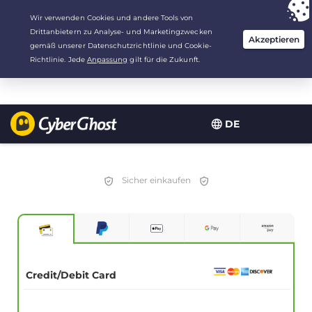
Deine Wahl:
Der beste Deal
für 3.3333333333333 Jahre zu $
2.23
/Monat
DE
Sicher einkaufen
Credit/Debit Card