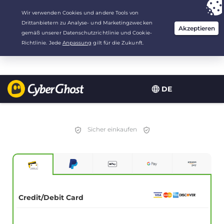
Deine Wahl:
Der beste Deal
für 3.3333333333333 Jahre zu $
2.23
/Monat
DE
Sicher einkaufen
Credit/Debit Card