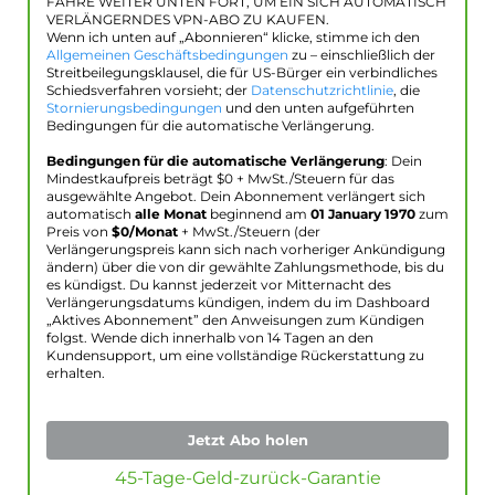
FAHRE WEITER UNTEN FORT, UM EIN SICH AUTOMATISCH
VERLÄNGERNDES VPN-ABO ZU KAUFEN.
Wenn ich unten auf „Abonnieren“ klicke, stimme ich den
Allgemeinen Geschäftsbedingungen
zu – einschließlich der
Streitbeilegungsklausel, die für US-Bürger ein verbindliches
Schiedsverfahren vorsieht; der
Datenschutzrichtlinie
, die
Stornierungsbedingungen
und den unten aufgeführten
Bedingungen für die automatische Verlängerung.
Bedingungen für die automatische Verlängerung
: Dein
Mindestkaufpreis beträgt $
0
+ MwSt./Steuern für das
ausgewählte Angebot. Dein Abonnement verlängert sich
automatisch
alle Monat
beginnend am
01 January 1970
zum
Preis von
$
0
/Monat
+ MwSt./Steuern (der
Verlängerungspreis kann sich nach vorheriger Ankündigung
ändern) über die von dir gewählte Zahlungsmethode, bis du
es kündigst. Du kannst jederzeit vor Mitternacht des
Verlängerungsdatums kündigen, indem du im Dashboard
„Aktives Abonnement” den Anweisungen zum Kündigen
folgst. Wende dich innerhalb von 14 Tagen an den
Kundensupport, um eine vollständige Rückerstattung zu
erhalten.
Jetzt Abo holen
45-Tage-Geld-zurück-Garantie