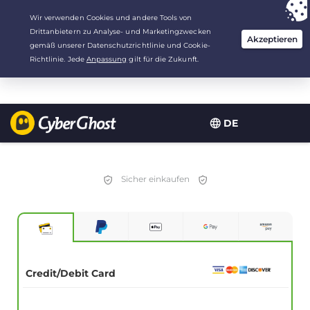
Deine Wahl:
Der beste Deal
für 2.1666666666667 Jahre zu $
2.19
/Monat
DE
Sicher einkaufen
Credit/Debit Card