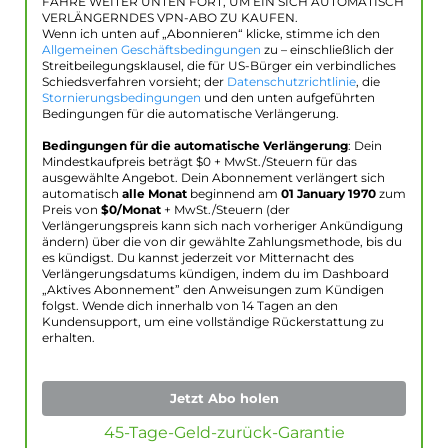
FAHRE WEITER UNTEN FORT, UM EIN SICH AUTOMATISCH
VERLÄNGERNDES VPN-ABO ZU KAUFEN.
Wenn ich unten auf „Abonnieren“ klicke, stimme ich den
Allgemeinen Geschäftsbedingungen
zu – einschließlich der
Streitbeilegungsklausel, die für US-Bürger ein verbindliches
Schiedsverfahren vorsieht; der
Datenschutzrichtlinie
, die
Stornierungsbedingungen
und den unten aufgeführten
Bedingungen für die automatische Verlängerung.
Bedingungen für die automatische Verlängerung
: Dein
Mindestkaufpreis beträgt $
0
+ MwSt./Steuern für das
ausgewählte Angebot. Dein Abonnement verlängert sich
automatisch
alle Monat
beginnend am
01 January 1970
zum
Preis von
$
0
/Monat
+ MwSt./Steuern (der
Verlängerungspreis kann sich nach vorheriger Ankündigung
ändern) über die von dir gewählte Zahlungsmethode, bis du
es kündigst. Du kannst jederzeit vor Mitternacht des
Verlängerungsdatums kündigen, indem du im Dashboard
„Aktives Abonnement” den Anweisungen zum Kündigen
folgst. Wende dich innerhalb von 14 Tagen an den
Kundensupport, um eine vollständige Rückerstattung zu
erhalten.
Jetzt Abo holen
45-Tage-Geld-zurück-Garantie