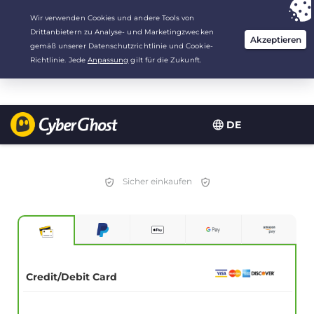
Deine Wahl:
Der beste Deal
für 2.1666666666667 Jahre zu $
2.19
/Monat
DE
Sicher einkaufen
Credit/Debit Card