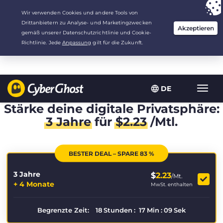
Deine Wahl:
Der beste Deal
für 3.3333333333333 Jahre zu $
2.23
/Monat
DE
Navig
umsch
Stärke deine digitale Privatsphäre:
3 Jahre
für
$
2.23
/Mtl.
BESTER DEAL – SPARE 83 %
3 Jahre
$
2.23
/Mt.
+ 4 Monate
MwSt. enthalten
Begrenzte Zeit:
18
Stunden
:
17
Min
:
09
Sek