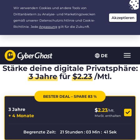
Deine Wahl:
Der beste Deal
für 3.3333333333333 Jahre zu $
2.23
/Monat
DE
Navig
umsch
Stärke deine digitale Privatsphäre:
3 Jahre
für
$
2.23
/Mtl.
BESTER DEAL – SPARE 83 %
3 Jahre
$
2.23
/Mt.
+ 4 Monate
MwSt. enthalten
Begrenzte Zeit:
21
Stunden
:
03
Min
:
40
Sek