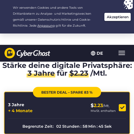
Deine Wahl:
Der beste Deal
für 3.3333333333333 Jahre zu $
2.23
/Monat
DE
Navig
umsch
Stärke deine digitale Privatsphäre:
3 Jahre
für
$
2.23
/Mtl.
BESTER DEAL – SPARE 83 %
3 Jahre
$
2.23
/Mt.
+ 4 Monate
MwSt. enthalten
Begrenzte Zeit:
02
Stunden
:
58
Min
:
45
Sek