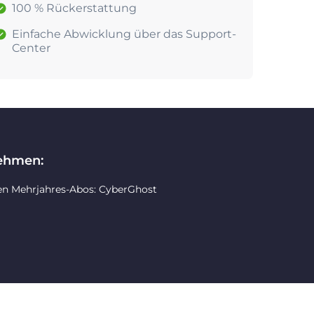
100 % Rückerstattung
Einfache Abwicklung über das Support-
Center
nehmen:
en Mehrjahres-Abos: CyberGhost