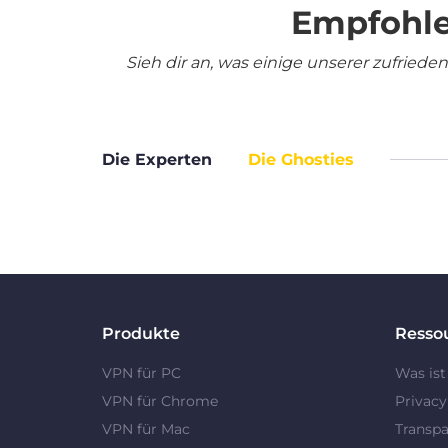
Empfohle
Sieh dir an, was einige unserer zufrie
Die Experten
Die Ghosties
Produkte
Resso
VPN für PC
Was ist
VPN für Chrome
Privac
VPN für Mac
Transpa