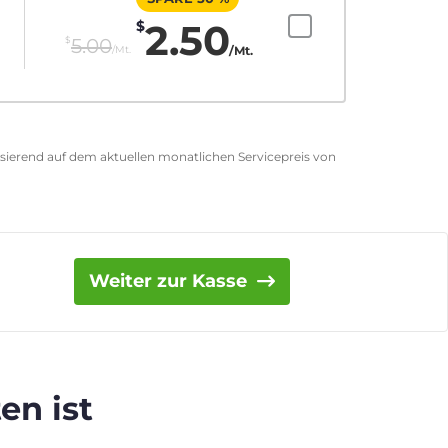
2.50
$
$
5.00
/Mt.
/Mt.
asierend auf dem aktuellen monatlichen Servicepreis von
Weiter zur Kasse
en ist