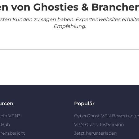
n von Ghosties & Branche
densten Kunden zu sagen haben. Expertenwebsites erhalt
Empfehlung.
urcen
Populär
 ein VPN?
CyberGhost VPN Bewertung
y Hub
VPN Gratis-Testversion
renzbericht
Jetzt herunterladen