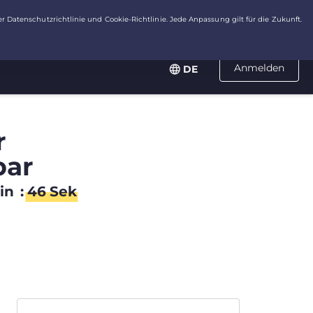
Anmelden
DE
r
bar
in
:
45
Sek