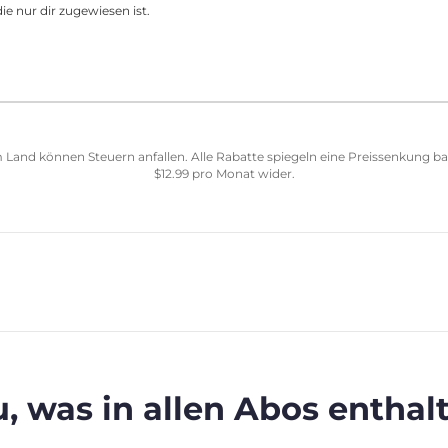
ie nur dir zugewiesen ist.
 Land können Steuern anfallen. Alle Rabatte spiegeln eine Preissenkung b
$
12.99
pro Monat wider.
, was in allen Abos enthalt