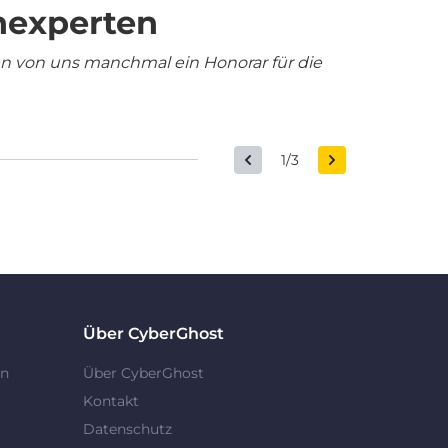
nexperten
en von uns manchmal ein Honorar für die
1/3
Über CyberGhost
en
Über CyberGhost
Kontakt
Datenschutz