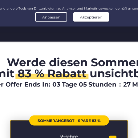
Werde diesen Somme
mit
83 % Rabatt
unsicht
 Offer Ends In:
03
Tage
05
Stunden
:
27
M
SOMMERANGEBOT – SPARE 83 %
2 Jahre