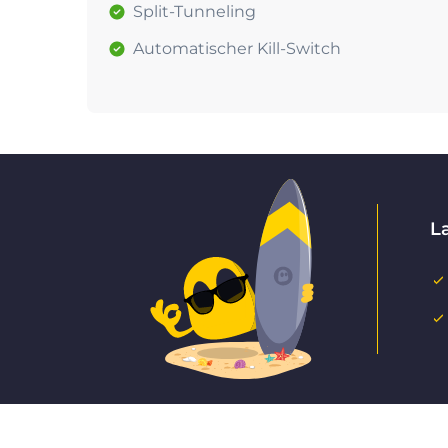
Split-Tunneling
Automatischer Kill-Switch
L