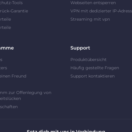
chutz-Tools
Webseiten entsperren
rück-Garantie
VPN mit dedizierter IP-Adres
teile
Streaming mit vpn
teile
ramme
Support
es
Produktübersicht
cers
Häufig gestellte Fragen
einen Freund
Support kontaktieren
t
mm zur Offenlegung von
eitslücken
schaften
Setz dich mit uns in Verbindung