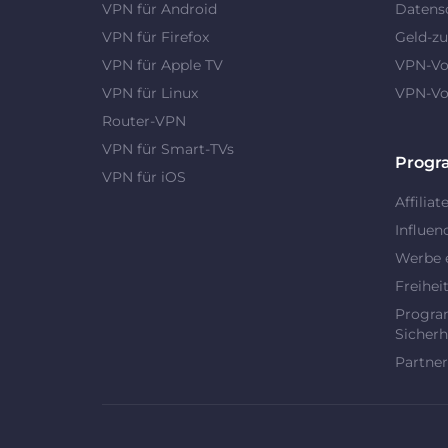
VPN für Android
Datens
VPN für Firefox
Geld-zu
VPN für Apple TV
VPN-Vor
VPN für Linux
VPN-Vor
Router-VPN
VPN für Smart-TVs
Prog
VPN für iOS
Affiliat
Influen
Werbe 
Freihei
Progra
Sicherh
Partner