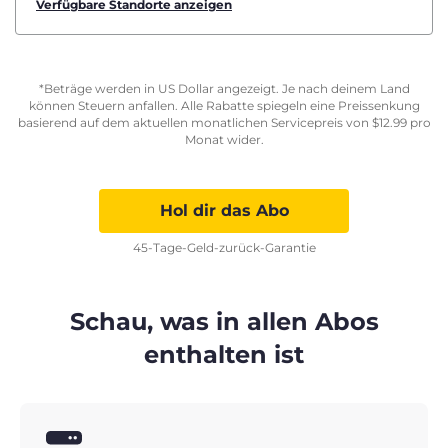
Verfügbare Standorte anzeigen
*Beträge werden in US Dollar angezeigt. Je nach deinem Land
können Steuern anfallen. Alle Rabatte spiegeln eine Preissenkung
basierend auf dem aktuellen monatlichen Servicepreis von
$
12.99
pro
Monat wider.
Hol dir das Abo
45-Tage-Geld-zurück-Garantie
Schau, was in allen Abos
enthalten ist