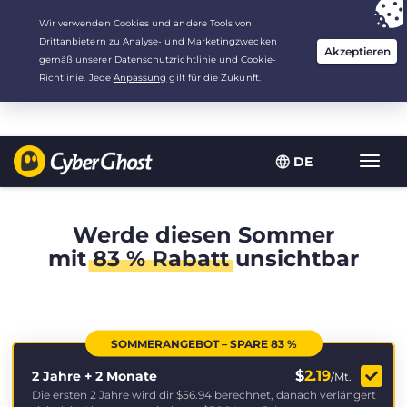
Deine Wahl:
Der beste Deal
für 2.1666666666667 Jahre zu $
2.19
/Monat
DE
Navig
umsch
Werde diesen Sommer
mit
83 % Rabatt
unsichtbar
SOMMERANGEBOT – SPARE 83 %
$
2.19
2 Jahre + 2 Monate
/Mt.
Die ersten 2 Jahre wird dir
$56.94
berechnet, danach verlängert