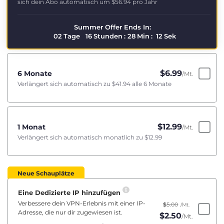
sich dein Abo automatisch um
$56.94
pro Jahr
Summer Offer Ends In:
02
Tage
16
Stunden
:
28
Min
:
11
Sek
$
6.99
6 Monate
/Mt.
Verlängert sich automatisch zu
$41.94
alle 6 Monate
$
12.99
1 Monat
/Mt.
Verlängert sich automatisch monatlich zu
$12.99
Neue Schauplätze
Eine Dedizierte IP hinzufügen
Verbessere dein VPN-Erlebnis mit einer IP-
$
5.00
/Mt.
Adresse, die nur dir zugewiesen ist.
$
2.50
/Mt.