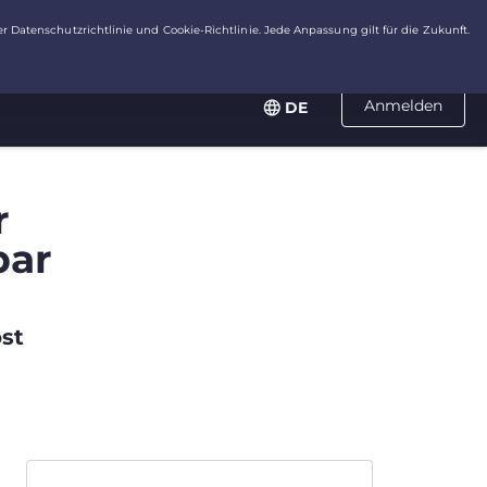
Anmelden
DE
r
bar
st