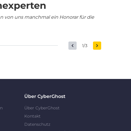
nexperten
en von uns manchmal ein Honorar für die
1/3
Über CyberGhost
en
Über CyberGhost
Kontakt
Datenschutz