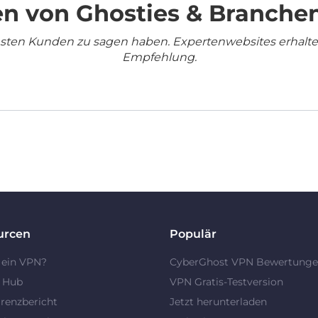
n von Ghosties & Branche
densten Kunden zu sagen haben. Expertenwebsites erhalt
Empfehlung.
urcen
Populär
 ein VPN?
CyberGhost VPN Bewertung
y Hub
VPN Gratis-Testversion
renzbericht
Jetzt herunterladen