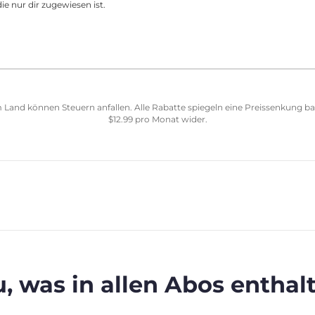
ie nur dir zugewiesen ist.
 Land können Steuern anfallen. Alle Rabatte spiegeln eine Preissenkung b
$
12.99
pro Monat wider.
, was in allen Abos enthalt