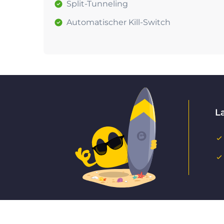
Split-Tunneling
Automatischer Kill-Switch
L