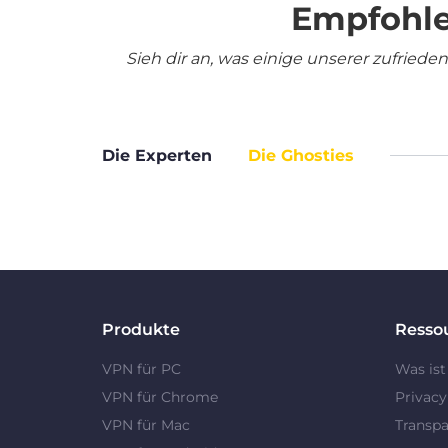
Empfohle
Sieh dir an, was einige unserer zufrie
Die Experten
Die Ghosties
Produkte
Resso
VPN für PC
Was ist
VPN für Chrome
Privac
VPN für Mac
Transpa