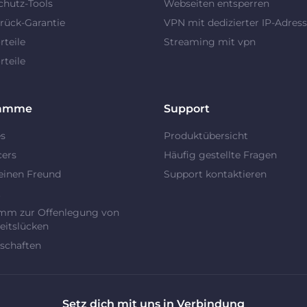
chutz-Tools
Webseiten entsperren
rück-Garantie
VPN mit dedizierter IP-Adres
teile
Streaming mit vpn
teile
ramme
Support
es
Produktübersicht
cers
Häufig gestellte Fragen
einen Freund
Support kontaktieren
t
mm zur Offenlegung von
eitslücken
schaften
Setz dich mit uns in Verbindung