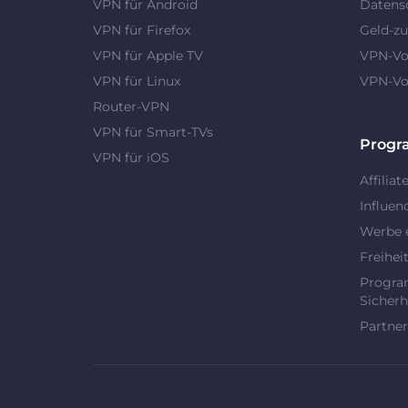
VPN für Android
Datens
VPN für Firefox
Geld-zu
VPN für Apple TV
VPN-Vor
VPN für Linux
VPN-Vor
Router-VPN
VPN für Smart-TVs
Prog
VPN für iOS
Affiliat
Influen
Werbe 
Freihei
Progra
Sicherh
Partner