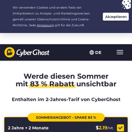
Deine Wahl:
Der beste Deal
für 2.1666666666667 Jahre zu $
2.19
/Monat
DE
Navig
umsch
Werde diesen Sommer
mit
83 % Rabatt
unsichtbar
Enthalten im 2-Jahres-Tarif von CyberGhost
SOMMERANGEBOT – SPARE 83 %
$
2.19
2 Jahre + 2 Monate
/Mt.