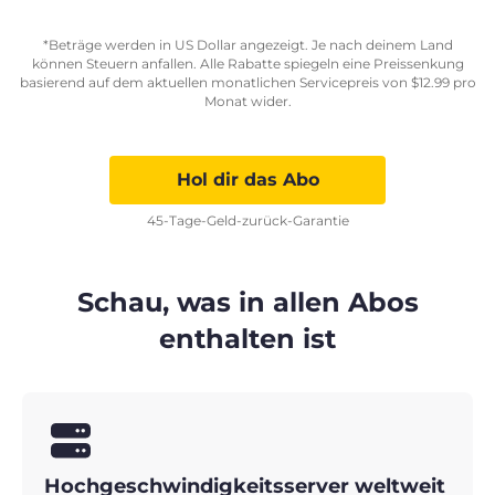
*Beträge werden in US Dollar angezeigt. Je nach deinem Land
können Steuern anfallen. Alle Rabatte spiegeln eine Preissenkung
basierend auf dem aktuellen monatlichen Servicepreis von
$
12.99
pro
Monat wider.
Hol dir das Abo
45-Tage-Geld-zurück-Garantie
Schau, was in allen Abos
enthalten ist
Hochgeschwindigkeitsserver weltweit