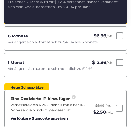
Die ersten 2 Jahre wird dir
$56.94
berechnet, danach verlängert
sich dein Abo automatisch um
$56.94
pro Jahr
$
6.99
6 Monate
/Mt.
Verlängert sich automatisch zu
$41.94
alle 6 Monate
$
12.99
1 Monat
/Mt.
Verlängert sich automatisch monatlich zu
$12.99
Neue Schauplätze
Eine Dedizierte IP hinzufügen
Verbessere dein VPN-Erlebnis mit einer IP-
$
5.00
/Mt.
Adresse, die nur dir zugewiesen ist.
$
2.50
/Mt.
Verfügbare Standorte anzeigen