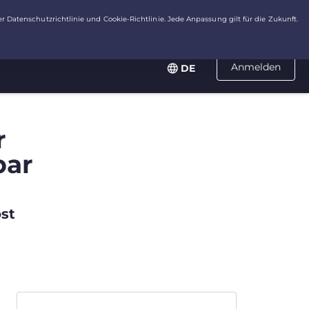
Anmelden
DE
r
bar
st