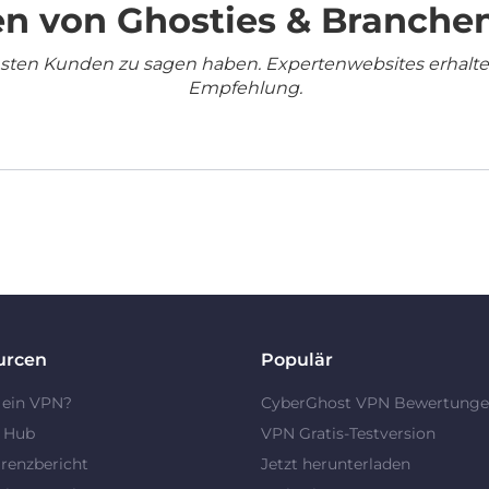
n von Ghosties & Branche
densten Kunden zu sagen haben. Expertenwebsites erhalt
Empfehlung.
urcen
Populär
 ein VPN?
CyberGhost VPN Bewertung
y Hub
VPN Gratis-Testversion
renzbericht
Jetzt herunterladen