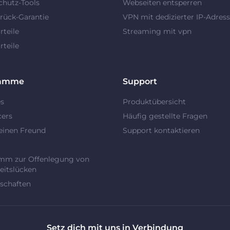
chutz-Tools
Webseiten entsperren
rück-Garantie
VPN mit dedizierter IP-Adres
teile
Streaming mit vpn
teile
ramme
Support
es
Produktübersicht
cers
Häufig gestellte Fragen
einen Freund
Support kontaktieren
t
mm zur Offenlegung von
eitslücken
schaften
Setz dich mit uns in Verbindung