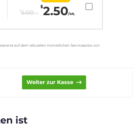
2.50
$
$
5.00
/Mt.
/Mt.
asierend auf dem aktuellen monatlichen Servicepreis von
Weiter zur Kasse
en ist