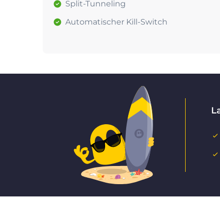
Split-Tunneling
Automatischer Kill-Switch
L