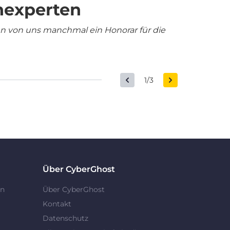
nexperten
en von uns manchmal ein Honorar für die
1/3
Über CyberGhost
en
Über CyberGhost
Kontakt
Datenschutz