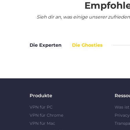
Empfohle
Sieh dir an, was einige unserer zufrie
Die Experten
Die Ghosties
Produkte
Resso
VPN für PC
Was ist
VPN für Chrome
Privac
VPN für Mac
Transpa