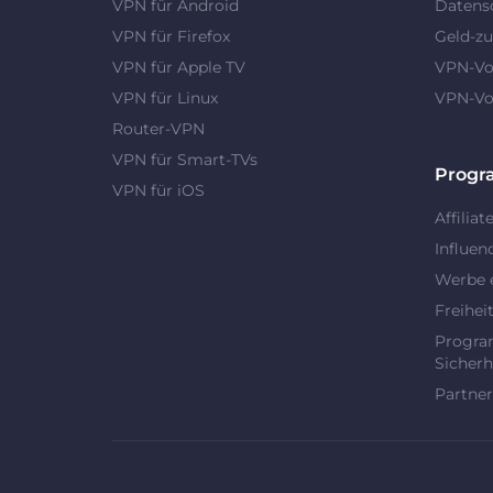
VPN für Android
Datens
VPN für Firefox
Geld-zu
VPN für Apple TV
VPN-Vor
VPN für Linux
VPN-Vor
Router-VPN
VPN für Smart-TVs
Prog
VPN für iOS
Affiliat
Influen
Werbe 
Freihei
Progra
Sicherh
Partner