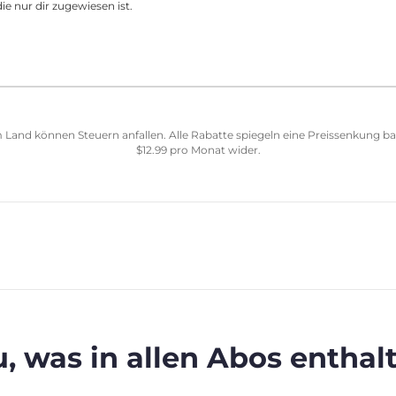
ie nur dir zugewiesen ist.
 Land können Steuern anfallen. Alle Rabatte spiegeln eine Preissenkung b
$
12.99
pro Monat wider.
, was in allen Abos enthalt