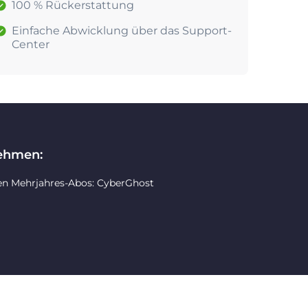
100 % Rückerstattung
Einfache Abwicklung über das Support-
Center
nehmen:
en Mehrjahres-Abos: CyberGhost