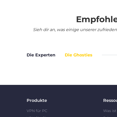
Empfohle
Sieh dir an, was einige unserer zufrie
Die Experten
Die Ghosties
Produkte
Resso
VPN für PC
Was ist