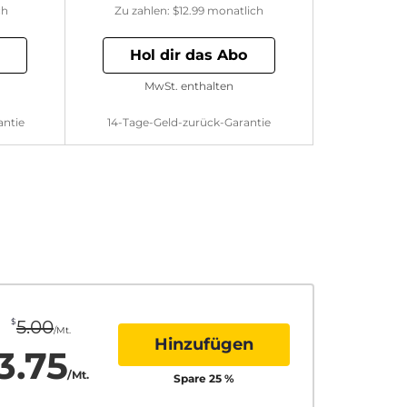
ch
Zu zahlen:
$12.99
monatlich
Hol dir das Abo
MwSt. enthalten
antie
14-Tage-Geld-zurück-Garantie
$
5.00
/Mt.
Hinzufügen
3.75
/Mt.
Spare
25
%