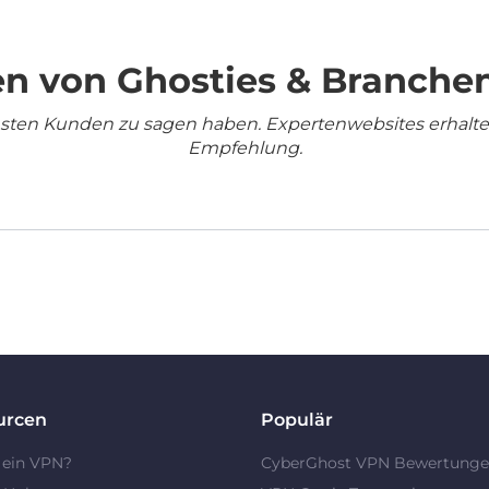
n von Ghosties & Branche
densten Kunden zu sagen haben. Expertenwebsites erhalt
Empfehlung.
urcen
Populär
 ein VPN?
CyberGhost VPN Bewertung