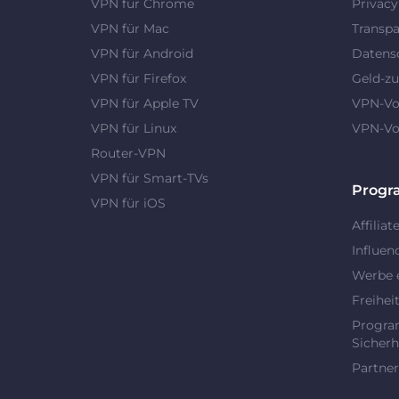
VPN für Chrome
Privac
VPN für Mac
Transpa
VPN für Android
Datens
VPN für Firefox
Geld-zu
VPN für Apple TV
VPN-Vor
VPN für Linux
VPN-Vor
Router-VPN
VPN für Smart-TVs
Prog
VPN für iOS
Affiliat
Influen
Werbe 
Freihei
Progra
Sicherh
Partner