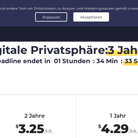
itale Privatsphäre:
3 Jah
adline endet in
01
Stunden
:
34
Min
:
32
S
2 Jahre
1 Jahr
3.25
4.29
$
$
/Mt.
/Mt.