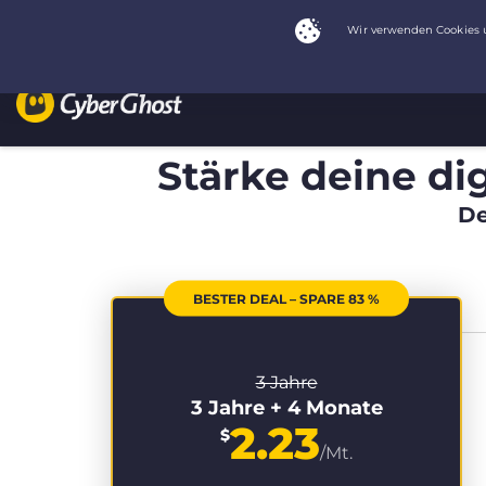
Stärke deine dig
De
BESTER DEAL – SPARE 83 %
3 Jahre
3 Jahre + 4 Monate
2.23
$
/Mt.