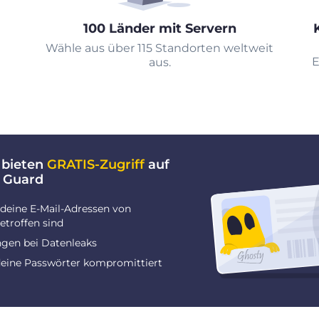
100 Länder mit Servern
Wähle aus über 115 Standorten weltweit
E
aus.
 bieten
GRATIS-Zugriff
auf
 Guard
deine E-Mail-Adressen von
troffen sind
gen bei Datenleaks
deine Passwörter kompromittiert