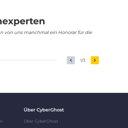
nexperten
en von uns manchmal ein Honorar für die
1/3
Über CyberGhost
en
Über CyberGhost