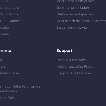
y Hub
VPN Gratis-Testversion
renzbericht
Jetzt herunterladen
chutz-Tools
Webseiten entsperren
rück-Garantie
VPN mit dedizierter IP-Adres
teile
Streaming mit vpn
teile
ramme
Support
es
Produktübersicht
cers
Häufig gestellte Fragen
einen Freund
Support kontaktieren
t
mm zur Offenlegung von
eitslücken
schaften