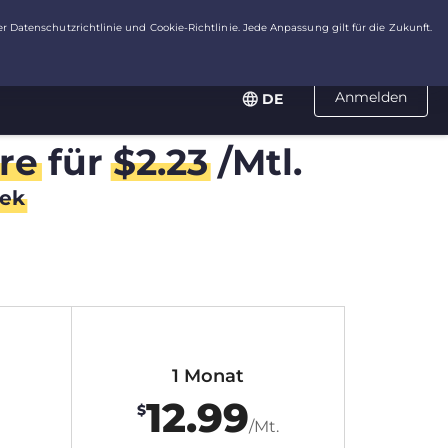
Anmelden
DE
re
für
$
2.23
/Mtl.
ek
1 Monat
12.99
$
/Mt.