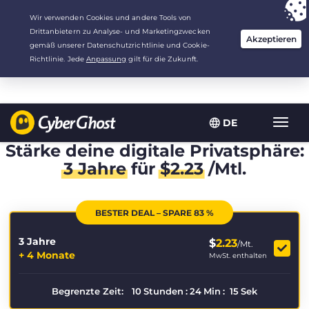
Deine Wahl:
Der beste Deal
für 3.3333333333333 Jahre zu $
2.23
/Monat
DE
Navig
umsch
Stärke deine digitale Privatsphäre:
3 Jahre
für
$
2.23
/Mtl.
BESTER DEAL – SPARE 83 %
3 Jahre
$
2.23
/Mt.
+ 4 Monate
MwSt. enthalten
Begrenzte Zeit:
10
Stunden
:
24
Min
:
14
Sek