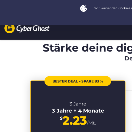
Stärke deine dig
De
BESTER DEAL – SPARE 83 %
3 Jahre
3 Jahre + 4 Monate
2.23
$
/Mt.