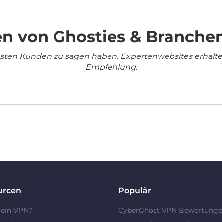
n von Ghosties & Branche
densten Kunden zu sagen haben. Expertenwebsites erhalt
Empfehlung.
urcen
Populär
 ein VPN?
CyberGhost VPN Bewertung