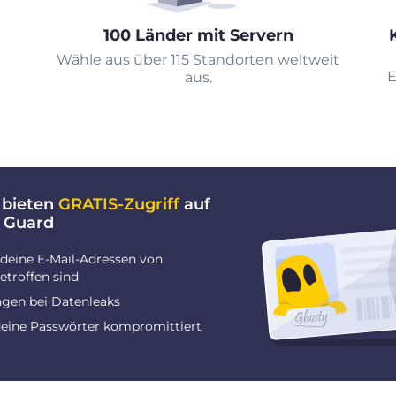
100 Länder mit Servern
Wähle aus über 115 Standorten weltweit
E
aus.
 bieten
GRATIS-Zugriff
auf
 Guard
deine E-Mail-Adressen von
troffen sind
gen bei Datenleaks
deine Passwörter kompromittiert