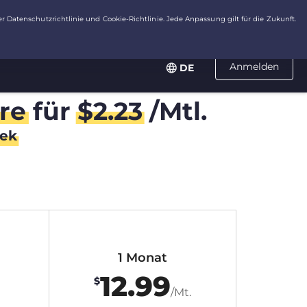
Anmelden
DE
re
für
$
2.23
/Mtl.
ek
1 Monat
12.99
$
/Mt.