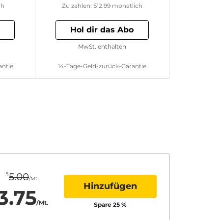
ch
Zu zahlen:
$12.99
monatlich
Hol dir das Abo
MwSt. enthalten
antie
14-Tage-Geld-zurück-Garantie
$
5.00
/Mt.
Hinzufügen
3.75
/Mt.
Spare
25
%