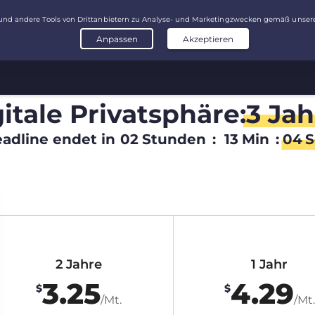
itale Privatsphäre:
3 Jah
adline endet in
02
Stunden
:
13
Min
:
03
S
2 Jahre
1 Jahr
3.25
4.29
$
$
/Mt.
/Mt.