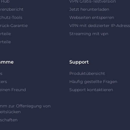
y Hub
VPN Gratis-Testversion
renzbericht
Jetzt herunterladen
chutz-Tools
Webseiten entsperren
rück-Garantie
VPN mit dedizierter IP-Adres
teile
Streaming mit vpn
teile
ramme
Support
es
Produktübersicht
cers
Häufig gestellte Fragen
einen Freund
Support kontaktieren
t
mm zur Offenlegung von
eitslücken
schaften