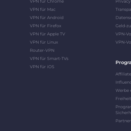
VPN für Chrome
Privac
VPN für Mac
Transpa
VPN für Android
Datens
VPN für Firefox
Geld-zu
VPN für Apple TV
VPN-Vor
VPN für Linux
VPN-Vor
Router-VPN
VPN für Smart-TVs
Prog
VPN für iOS
Affiliat
Influen
Werbe 
Freihei
Progra
Sicherh
Partner