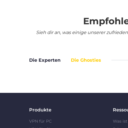
Empfohle
Sieh dir an, was einige unserer zufrie
Die Experten
Die Ghosties
Produkte
Resso
VPN für PC
Was ist