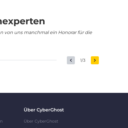
nexperten
en von uns manchmal ein Honorar für die
1/3
Über CyberGhost
en
Über CyberGhost