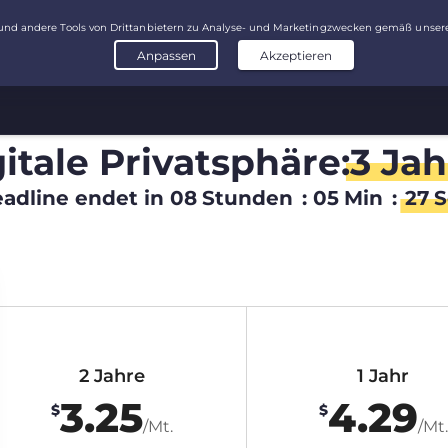
itale Privatsphäre:
3 Jah
adline endet in
08
Stunden
:
05
Min
:
26
S
2 Jahre
1 Jahr
3.25
4.29
$
$
/Mt.
/Mt.