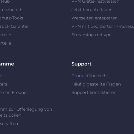
y Hub
VPN Gratis-Testversion
renzbericht
Jetzt herunterladen
chutz-Tools
Webseiten entsperren
rück-Garantie
VPN mit dedizierter IP-Adres
teile
Streaming mit vpn
teile
ramme
Support
es
Produktübersicht
cers
Häufig gestellte Fragen
einen Freund
Support kontaktieren
t
mm zur Offenlegung von
eitslücken
schaften