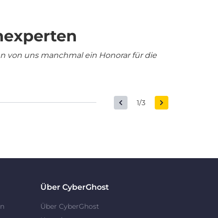
nexperten
en von uns manchmal ein Honorar für die
1/3
Über CyberGhost
en
Über CyberGhost