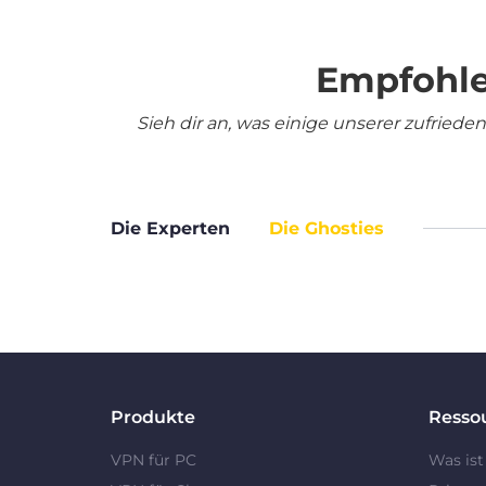
Empfohle
Sieh dir an, was einige unserer zufrie
Die Experten
Die Ghosties
Produkte
Resso
VPN für PC
Was ist