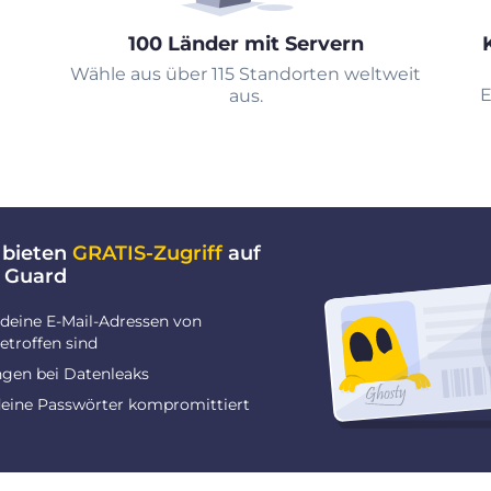
100 Länder mit Servern
Wähle aus über 115 Standorten weltweit
E
aus.
 bieten
GRATIS-Zugriff
auf
 Guard
deine E-Mail-Adressen von
troffen sind
gen bei Datenleaks
deine Passwörter kompromittiert