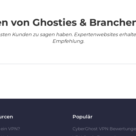
n von Ghosties & Branche
densten Kunden zu sagen haben. Expertenwebsites erhalt
Empfehlung.
urcen
Populär
 ein VPN?
CyberGhost VPN Bewertung