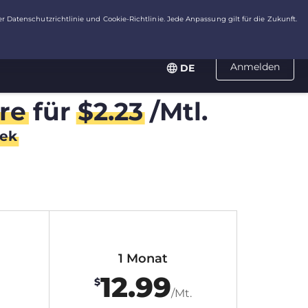
Anmelden
DE
re
für
$
2.23
/Mtl.
ek
1 Monat
12.99
$
/Mt.