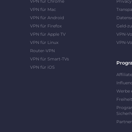
VPN für Chrome
Privac
VPN für Mac
Transpa
VPN für Android
Datens
VPN für Firefox
Geld-zu
VPN für Apple TV
VPN-Vor
VPN für Linux
VPN-Vor
Router-VPN
VPN für Smart-TVs
Prog
VPN für iOS
Affiliat
Influen
Werbe 
Freihei
Progra
Sicherh
Partner