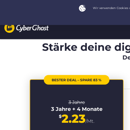
Stärke deine dig
De
BESTER DEAL – SPARE 83 %
3 Jahre
3 Jahre + 4 Monate
2.23
$
/Mt.