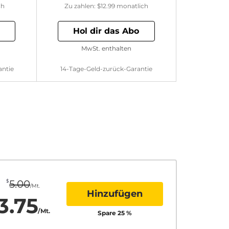
ch
Zu zahlen:
$12.99
monatlich
Hol dir das Abo
MwSt. enthalten
antie
14-Tage-Geld-zurück-Garantie
$
5.00
/Mt.
Hinzufügen
3.75
/Mt.
Spare
25
%