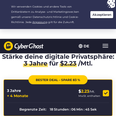
Deine Wahl:
Der beste Deal
für 3.3333333333333 Jahre zu $
2.23
/Monat
DE
Navig
umsch
Stärke deine digitale Privatsphäre:
3 Jahre
für
$
2.23
/Mtl.
BESTER DEAL – SPARE 83 %
3 Jahre
$
2.23
/Mt.
+ 4 Monate
MwSt. enthalten
Begrenzte Zeit:
18
Stunden
:
06
Min
:
45
Sek