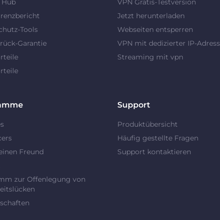
y Hub
VPN Gratis-Testversion
renzbericht
Jetzt herunterladen
chutz-Tools
Webseiten entsperren
rück-Garantie
VPN mit dedizierter IP-Adres
teile
Streaming mit vpn
teile
ramme
Support
es
Produktübersicht
cers
Häufig gestellte Fragen
einen Freund
Support kontaktieren
t
mm zur Offenlegung von
eitslücken
schaften