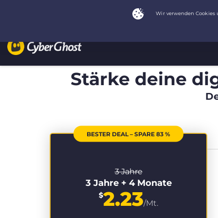
Stärke deine dig
De
BESTER DEAL – SPARE 83 %
3 Jahre
3 Jahre + 4 Monate
2.23
$
/Mt.