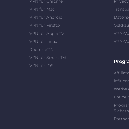
VPN für Chrome
Privac
VPN für Mac
Transpa
VPN für Android
Datens
VPN für Firefox
Geld-zu
VPN für Apple TV
VPN-Vor
VPN für Linux
VPN-Vor
Router-VPN
VPN für Smart-TVs
Prog
VPN für iOS
Affiliat
Influen
Werbe 
Freihei
Progra
Sicherh
Partner