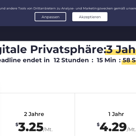
itale Privatsphäre:
3 Jah
adline endet in
12
Stunden
:
15
Min
:
57
S
2 Jahre
1 Jahr
3.25
4.29
$
$
/Mt.
/Mt.