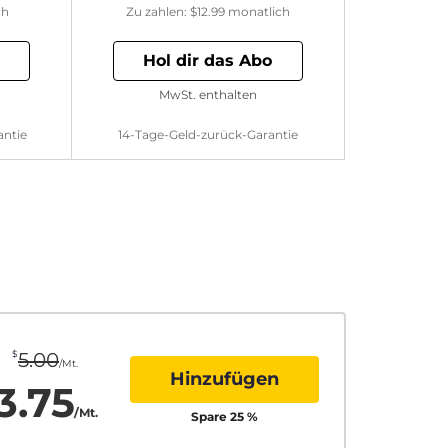
ch
Zu zahlen:
$12.99
monatlich
Hol dir das Abo
MwSt. enthalten
antie
14-Tage-Geld-zurück-Garantie
$
5.00
/Mt.
Hinzufügen
3.75
/Mt.
Spare
25
%