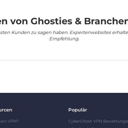
n von Ghosties & Branche
densten Kunden zu sagen haben. Expertenwebsites erhalt
Empfehlung.
urcen
Populär
 ein VPN?
CyberGhost VPN Bewertung