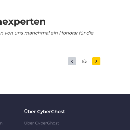
nexperten
en von uns manchmal ein Honorar für die
1/3
Über CyberGhost
en
Über CyberGhost