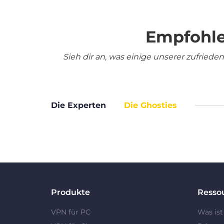
Empfohle
Sieh dir an, was einige unserer zufrie
Die Experten
Die Ghosties
Produkte
Resso
VPN für PC
Was ist