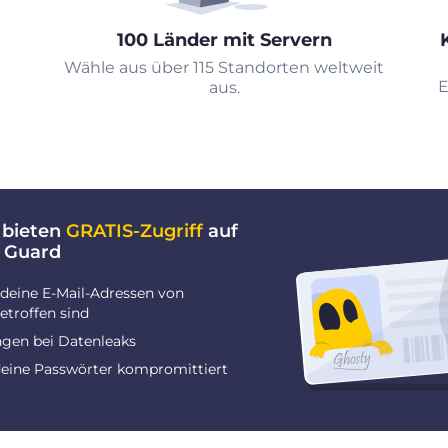
100 Länder mit Servern
Wähle aus über 115 Standorten weltweit
E
aus.
 bieten
GRATIS-Zugriff
auf
 Guard
deine E-Mail-Adressen von
troffen sind
gen bei Datenleaks
deine Passwörter kompromittiert