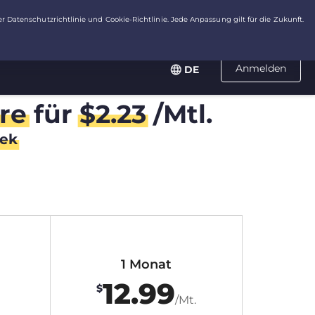
Anmelden
DE
re
für
$
2.23
/Mtl.
ek
1 Monat
12.99
$
/Mt.