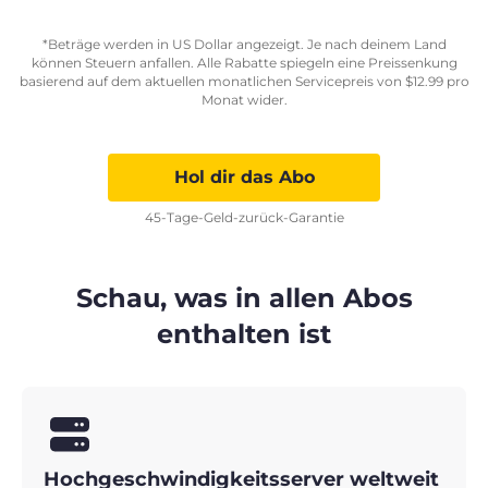
*Beträge werden in US Dollar angezeigt. Je nach deinem Land
können Steuern anfallen. Alle Rabatte spiegeln eine Preissenkung
basierend auf dem aktuellen monatlichen Servicepreis von
$
12.99
pro
Monat wider.
Hol dir das Abo
45-Tage-Geld-zurück-Garantie
Schau, was in allen Abos
enthalten ist
Hochgeschwindigkeitsserver weltweit