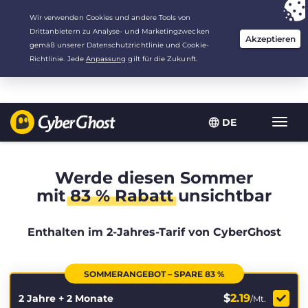
Deine Wahl:
Der beste Deal
für 2.1666666666667 Jahre zu $
2.19
/Monat
DE
Navig
umsch
Werde diesen Sommer
mit
83 % Rabatt
unsichtbar
Enthalten im 2-Jahres-Tarif von CyberGhost
SOMMERANGEBOT – SPARE 83 %
$
2.19
2 Jahre + 2 Monate
/Mt.