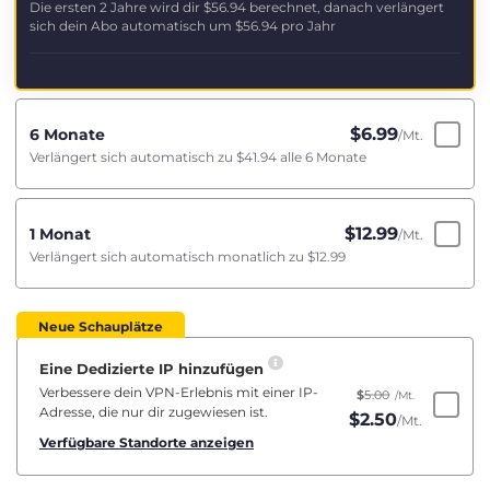
Die ersten 2 Jahre wird dir
$56.94
berechnet, danach verlängert
sich dein Abo automatisch um
$56.94
pro Jahr
$
6.99
6 Monate
/Mt.
Verlängert sich automatisch zu
$41.94
alle 6 Monate
$
12.99
1 Monat
/Mt.
Verlängert sich automatisch monatlich zu
$12.99
Neue Schauplätze
Eine Dedizierte IP hinzufügen
Verbessere dein VPN-Erlebnis mit einer IP-
$
5.00
/Mt.
Adresse, die nur dir zugewiesen ist.
$
2.50
/Mt.
Verfügbare Standorte anzeigen