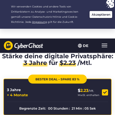
Deine Wahl:
Der beste Deal
für 3.3333333333333 Jahre zu $
2.23
/Monat
DE
Navig
umsch
Stärke deine digitale Privatsphäre:
3 Jahre
für
$
2.23
/Mtl.
BESTER DEAL – SPARE 83 %
3 Jahre
$
2.23
/Mt.
+ 4 Monate
MwSt. enthalten
Begrenzte Zeit:
00
Stunden
:
21
Min
:
05
Sek