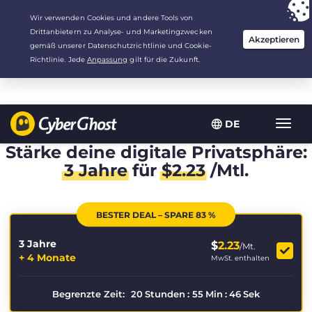
Deine Wahl:
Der beste Deal
für 3.3333333333333 Jahre zu $
2.23
/Monat
DE
Navig
umsch
Stärke deine digitale Privatsphäre:
3 Jahre
für
$
2.23
/Mtl.
BESTER DEAL – SPARE 83 %
3 Jahre
$
2.23
/Mt.
+ 4 Monate
MwSt. enthalten
Begrenzte Zeit:
20
Stunden
:
55
Min
:
45
Sek