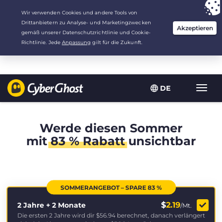
Deine Wahl:
Der beste Deal
für 2.1666666666667 Jahre zu $
2.19
/Monat
DE
Navig
umsch
Werde diesen Sommer
mit
83 % Rabatt
unsichtbar
SOMMERANGEBOT – SPARE 83 %
$
2.19
2 Jahre + 2 Monate
/Mt.
Die ersten 2 Jahre wird dir
$56.94
berechnet, danach verlängert