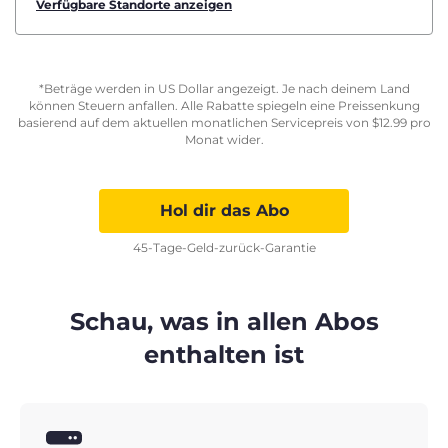
Verfügbare Standorte anzeigen
*Beträge werden in US Dollar angezeigt. Je nach deinem Land
können Steuern anfallen. Alle Rabatte spiegeln eine Preissenkung
basierend auf dem aktuellen monatlichen Servicepreis von
$
12.99
pro
Monat wider.
Hol dir das Abo
45-Tage-Geld-zurück-Garantie
Schau, was in allen Abos
enthalten ist