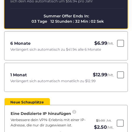
sich dein Abo automatisch um
$56.94
pro Jahr
Summer Offer Ends In:
03
Tage
12
Stunden
:
32
Min
:
01
Sek
$
6.99
6 Monate
/Mt.
Verlängert sich automatisch zu
$41.94
alle 6 Monate
$
12.99
1 Monat
/Mt.
Verlängert sich automatisch monatlich zu
$12.99
Neue Schauplätze
Eine Dedizierte IP hinzufügen
Verbessere dein VPN-Erlebnis mit einer IP-
$
5.00
/Mt.
Adresse, die nur dir zugewiesen ist.
$
2.50
/Mt.