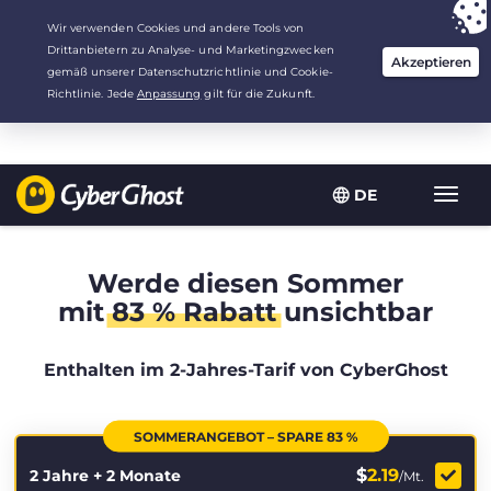
Deine Wahl:
Der beste Deal
für 2.1666666666667 Jahre zu $
2.19
/Monat
DE
Navig
umsch
Werde diesen Sommer
mit
83 % Rabatt
unsichtbar
Enthalten im 2-Jahres-Tarif von CyberGhost
SOMMERANGEBOT – SPARE 83 %
$
2.19
2 Jahre + 2 Monate
/Mt.