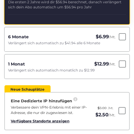
Die ersten 2 Jahre wird dir
$56.94
berechnet, danach verlängert
sich dein Abo automatisch um
$56.94
pro Jahr
$
6.99
6 Monate
/Mt.
Verlängert sich automatisch zu
$41.94
alle 6 Monate
$
12.99
1 Monat
/Mt.
Verlängert sich automatisch monatlich zu
$12.99
Neue Schauplätze
Eine Dedizierte IP hinzufügen
Verbessere dein VPN-Erlebnis mit einer IP-
$
5.00
/Mt.
Adresse, die nur dir zugewiesen ist.
$
2.50
/Mt.
Verfügbare Standorte anzeigen