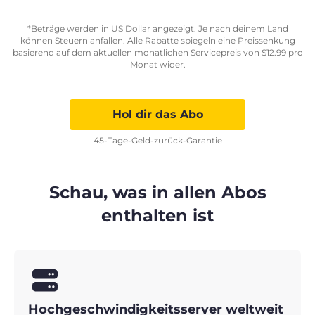
*Beträge werden in US Dollar angezeigt. Je nach deinem Land
können Steuern anfallen. Alle Rabatte spiegeln eine Preissenkung
basierend auf dem aktuellen monatlichen Servicepreis von
$
12.99
pro
Monat wider.
Hol dir das Abo
45-Tage-Geld-zurück-Garantie
Schau, was in allen Abos
enthalten ist
Hochgeschwindigkeitsserver weltweit