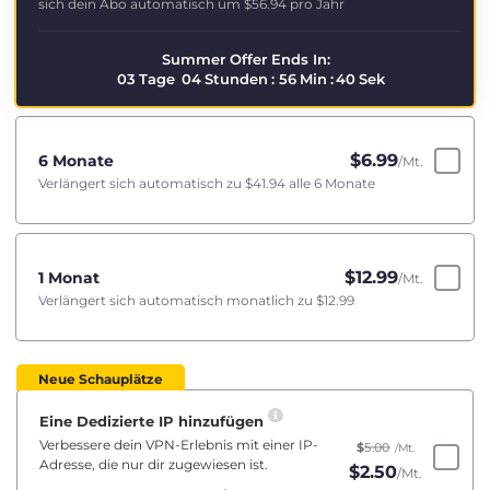
sich dein Abo automatisch um
$56.94
pro Jahr
Summer Offer Ends In:
03
Tage
04
Stunden
:
56
Min
:
40
Sek
$
6.99
6 Monate
/Mt.
Verlängert sich automatisch zu
$41.94
alle 6 Monate
$
12.99
1 Monat
/Mt.
Verlängert sich automatisch monatlich zu
$12.99
Neue Schauplätze
Eine Dedizierte IP hinzufügen
Verbessere dein VPN-Erlebnis mit einer IP-
$
5.00
/Mt.
Adresse, die nur dir zugewiesen ist.
$
2.50
/Mt.