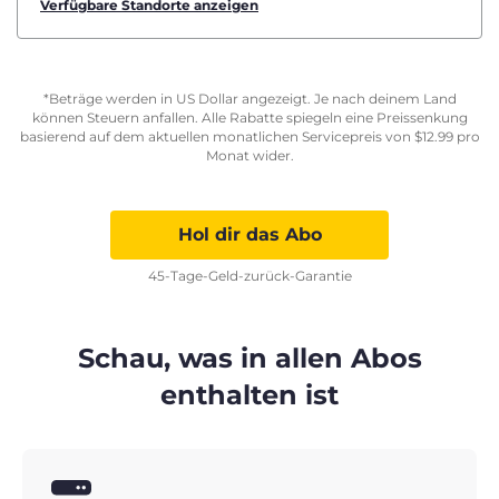
Verfügbare Standorte anzeigen
*Beträge werden in US Dollar angezeigt. Je nach deinem Land
können Steuern anfallen. Alle Rabatte spiegeln eine Preissenkung
basierend auf dem aktuellen monatlichen Servicepreis von
$
12.99
pro
Monat wider.
Hol dir das Abo
45-Tage-Geld-zurück-Garantie
Schau, was in allen Abos
enthalten ist