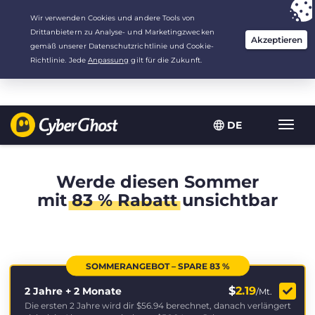
Deine Wahl:
Der beste Deal
für 2.1666666666667 Jahre zu $
2.19
/Monat
DE
Navig
umsch
Werde diesen Sommer
mit
83 % Rabatt
unsichtbar
SOMMERANGEBOT – SPARE 83 %
$
2.19
2 Jahre + 2 Monate
/Mt.
Die ersten 2 Jahre wird dir
$56.94
berechnet, danach verlängert