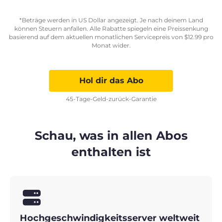
*Beträge werden in US Dollar angezeigt. Je nach deinem Land
können Steuern anfallen. Alle Rabatte spiegeln eine Preissenkung
basierend auf dem aktuellen monatlichen Servicepreis von
$
12.99
pro
Monat wider.
Hol dir das Abo
45-Tage-Geld-zurück-Garantie
Schau, was in allen Abos
enthalten ist
Hochgeschwindigkeitsserver weltweit