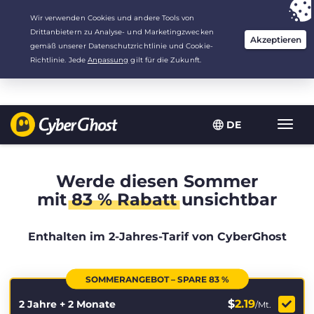
Deine Wahl:
Der beste Deal
für 2.1666666666667 Jahre zu $
2.19
/Monat
DE
Navig
umsch
Werde diesen Sommer
mit
83 % Rabatt
unsichtbar
Enthalten im 2-Jahres-Tarif von CyberGhost
SOMMERANGEBOT – SPARE 83 %
$
2.19
2 Jahre + 2 Monate
/Mt.