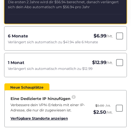
Die ersten 2 Jahre wird dir
$56.94
berechnet, danach verlängert
sich dein Abo automatisch um
$56.94
pro Jahr
$
6.99
6 Monate
/Mt.
Verlängert sich automatisch zu
$41.94
alle 6 Monate
$
12.99
1 Monat
/Mt.
Verlängert sich automatisch monatlich zu
$12.99
Neue Schauplätze
Eine Dedizierte IP hinzufügen
Verbessere dein VPN-Erlebnis mit einer IP-
$
5.00
/Mt.
Adresse, die nur dir zugewiesen ist.
$
2.50
/Mt.
Verfügbare Standorte anzeigen