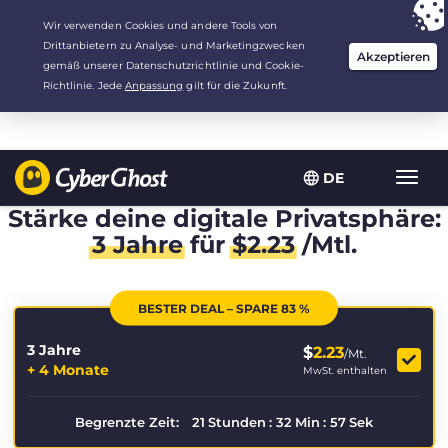
Deine Wahl:
Der beste Deal
für 3.3333333333333 Jahre zu $
2.23
/Monat
DE
Navig
umsch
Stärke deine digitale Privatsphäre:
3 Jahre
für
$
2.23
/Mtl.
BESTER DEAL – SPARE 83 %
3 Jahre
$
2.23
/Mt.
+ 4 Monate
MwSt. enthalten
Begrenzte Zeit:
21
Stunden
:
32
Min
:
56
Sek