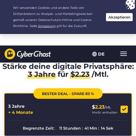
Deine Wahl:
Der beste Deal
für 3.3333333333333 Jahre zu $
2.23
/Monat
DE
Navig
umsch
Stärke deine digitale Privatsphäre:
3 Jahre
für
$
2.23
/Mtl.
BESTER DEAL – SPARE 83 %
3 Jahre
$
2.23
/Mt.
+ 4 Monate
MwSt. enthalten
Begrenzte Zeit:
11
Stunden
:
41
Min
:
13
Sek