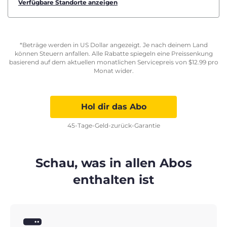
Verfügbare Standorte anzeigen
*Beträge werden in US Dollar angezeigt. Je nach deinem Land
können Steuern anfallen. Alle Rabatte spiegeln eine Preissenkung
basierend auf dem aktuellen monatlichen Servicepreis von
$
12.99
pro
Monat wider.
Hol dir das Abo
45-Tage-Geld-zurück-Garantie
Schau, was in allen Abos
enthalten ist