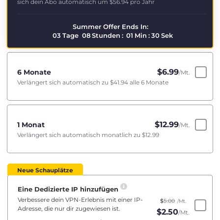
sich dein Abo automatisch um
$56.94
pro Jahr
Summer Offer Ends In:
03
Tage
08
Stunden
:
01
Min
:
29
Sek
$
6.99
6 Monate
/Mt.
Verlängert sich automatisch zu
$41.94
alle 6 Monate
$
12.99
1 Monat
/Mt.
Verlängert sich automatisch monatlich zu
$12.99
Neue Schauplätze
Eine Dedizierte IP hinzufügen
Verbessere dein VPN-Erlebnis mit einer IP-
$
5.00
/Mt.
Adresse, die nur dir zugewiesen ist.
$
2.50
/Mt.