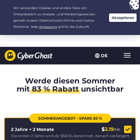
Deine Wahl:
Der beste Deal
für 2.1666666666667 Jahre zu $
2.19
/Monat
DE
Navig
umsch
Werde diesen Sommer
mit
83 % Rabatt
unsichtbar
SOMMERANGEBOT – SPARE 83 %
$
2.19
2 Jahre + 2 Monate
/Mt.
Die ersten 2 Jahre wird dir
$56.94
berechnet, danach verlängert