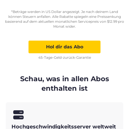
*Beträge werden in US Dollar angezeigt. Je nach deinem Land
können Steuern anfallen. Alle Rabatte spiegeln eine Preissenkung
basierend auf dem aktuellen monatlichen Servicepreis von
$
12.99
pro
Monat wider.
Hol dir das Abo
45-Tage-Geld-zurück-Garantie
Schau, was in allen Abos
enthalten ist
Hochgeschwindigkeitsserver weltweit