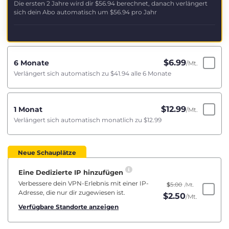
Die ersten 2 Jahre wird dir
$56.94
berechnet, danach verlängert
sich dein Abo automatisch um
$56.94
pro Jahr
$
6.99
6 Monate
/Mt.
Verlängert sich automatisch zu
$41.94
alle 6 Monate
$
12.99
1 Monat
/Mt.
Verlängert sich automatisch monatlich zu
$12.99
Neue Schauplätze
Eine Dedizierte IP hinzufügen
Verbessere dein VPN-Erlebnis mit einer IP-
$
5.00
/Mt.
Adresse, die nur dir zugewiesen ist.
$
2.50
/Mt.
Verfügbare Standorte anzeigen