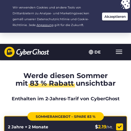
Deine Wahl:
Der beste Deal
für 2.1666666666667 Jahre zu $
2.19
/Monat
DE
Navig
umsch
Werde diesen Sommer
mit
83 % Rabatt
unsichtbar
Enthalten im 2-Jahres-Tarif von CyberGhost
SOMMERANGEBOT – SPARE 83 %
$
2.19
2 Jahre + 2 Monate
/Mt.