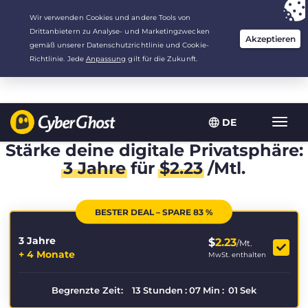
Deine Wahl:
Der beste Deal
für 3.3333333333333 Jahre zu $
2.23
/Monat
DE
Navig
umsch
Stärke deine digitale Privatsphäre:
3 Jahre
für
$
2.23
/Mtl.
BESTER DEAL – SPARE 83 %
3 Jahre
$
2.23
/Mt.
+ 4 Monate
MwSt. enthalten
Begrenzte Zeit:
13
Stunden
:
07
Min
:
01
Sek