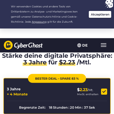
Deine Wahl:
Der beste Deal
für 3.3333333333333 Jahre zu $
2.23
/Monat
DE
Navig
umsch
Stärke deine digitale Privatsphäre:
3 Jahre
für
$
2.23
/Mtl.
BESTER DEAL – SPARE 83 %
3 Jahre
$
2.23
/Mt.
+ 4 Monate
MwSt. enthalten
Begrenzte Zeit:
18
Stunden
:
20
Min
:
37
Sek