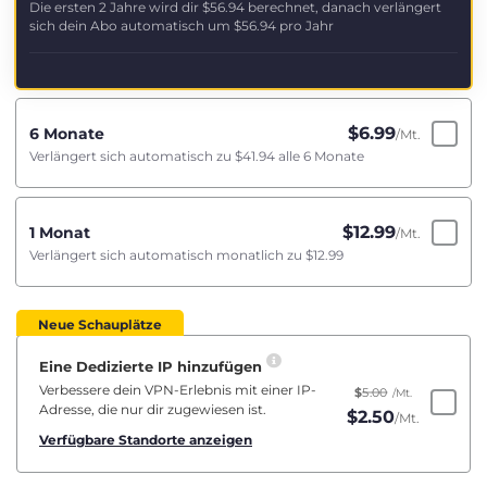
Die ersten 2 Jahre wird dir
$56.94
berechnet, danach verlängert
sich dein Abo automatisch um
$56.94
pro Jahr
$
6.99
6 Monate
/Mt.
Verlängert sich automatisch zu
$41.94
alle 6 Monate
$
12.99
1 Monat
/Mt.
Verlängert sich automatisch monatlich zu
$12.99
Neue Schauplätze
Eine Dedizierte IP hinzufügen
Verbessere dein VPN-Erlebnis mit einer IP-
$
5.00
/Mt.
Adresse, die nur dir zugewiesen ist.
$
2.50
/Mt.
Verfügbare Standorte anzeigen