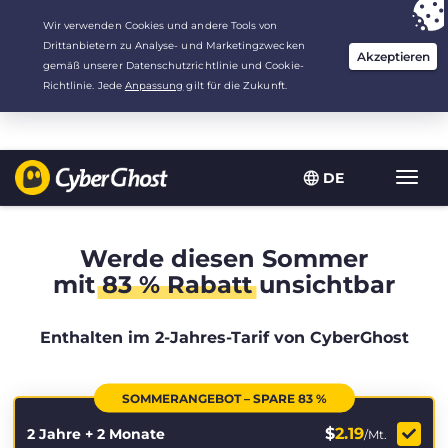
Deine Wahl:
Der beste Deal
für 2.1666666666667 Jahre zu $
2.19
/Monat
DE
Navig
umsch
Werde diesen Sommer
mit
83 % Rabatt
unsichtbar
Enthalten im 2-Jahres-Tarif von CyberGhost
SOMMERANGEBOT – SPARE 83 %
$
2.19
2 Jahre + 2 Monate
/Mt.