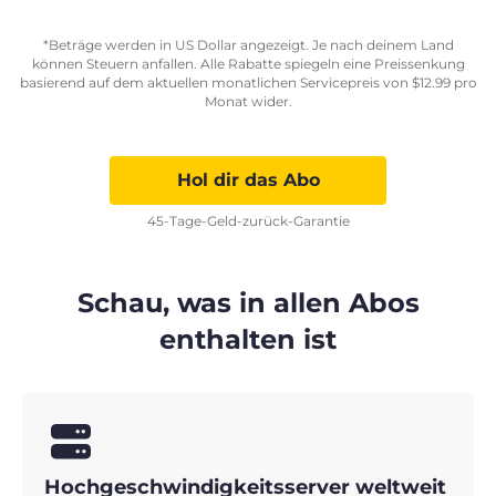
*Beträge werden in US Dollar angezeigt. Je nach deinem Land
können Steuern anfallen. Alle Rabatte spiegeln eine Preissenkung
basierend auf dem aktuellen monatlichen Servicepreis von
$
12.99
pro
Monat wider.
Hol dir das Abo
45-Tage-Geld-zurück-Garantie
Schau, was in allen Abos
enthalten ist
Hochgeschwindigkeitsserver weltweit